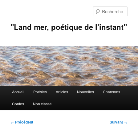
Aller
au
Rech
contenu
principal
"Land mer, poétique de l'instant"
Menu
Accueil
Poésies
Articles
Nouvelles
Chansons
principal
Contes
Non classé
Navigation
←
Précédent
Suivant
→
des
articles