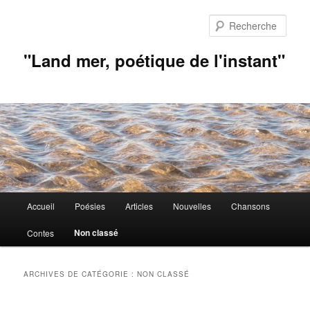
Aller
Aller
au
au
Rech
contenu
contenu
principal
secondaire
"Land mer, poétique de l'instant"
Menu
Accueil
Poésies
Articles
Nouvelles
Chansons
principal
Non classé
Contes
ARCHIVES DE CATÉGORIE :
NON CLASSÉ