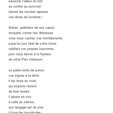
savourer l’odeur du foin
se confier au sommeil
laisser les lucioles tapisser
nos rêves de lumières !
Arbres, jardiniers de nos cœurs
remparts contre nos détresses
vous nous cachez vos tremblements
jusqu’au jour fatal de votre chute
oubliant vos propres tourments
pour nous élever à la hauteur
de notre Paix intérieure
Le poète tente de suivre
vos signes à la lettre
il les tisse en mots
qui toujours restent
de bois tendre
il ajuste sa voix
à celle du silence
son langage est de soie
il lisse les inquiétudes