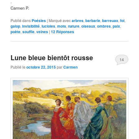
.
Carmen P.
Publié dans
Poésies
|
Marqué avec
arbres
,
barbarie
,
barreuax
,
foi
,
galop
,
invisibilité
,
lucioles
,
mots
,
nature
,
oiseaux
,
ombres
,
paix
,
poète
,
souffle
,
veines
|
12
Réponses
Lune bleue bientôt rousse
14
Publié le
octobre 22, 2015
par
Carmen