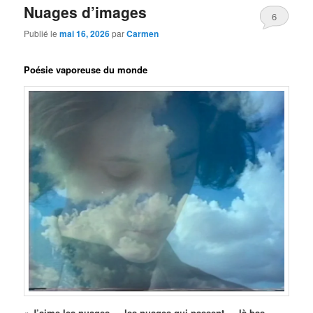
Nuages d’images
6
Publié le
mai 16, 2026
par
Carmen
Poésie vaporeuse du monde
« J’aime les nuages … les nuages qui passent … là-bas …