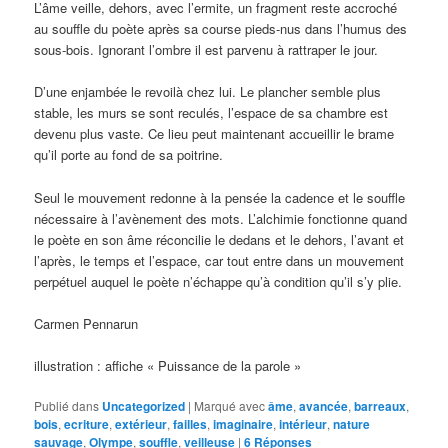
L’âme veille, dehors, avec l’ermite, un fragment reste accroché
au souffle du poète après sa course pieds-nus dans l’humus des
sous-bois. Ignorant l’ombre il est parvenu à rattraper le jour.
D’une enjambée le revoilà chez lui. Le plancher semble plus
stable, les murs se sont reculés, l’espace de sa chambre est
devenu plus vaste. Ce lieu peut maintenant accueillir le brame
qu’il porte au fond de sa poitrine.
Seul le mouvement redonne à la pensée la cadence et le souffle
nécessaire à l’avènement des mots. L’alchimie fonctionne quand
le poète en son âme réconcilie le dedans et le dehors, l’avant et
l’après, le temps et l’espace, car tout entre dans un mouvement
perpétuel auquel le poète n’échappe qu’à condition qu’il s’y plie.
Carmen Pennarun
illustration : affiche « Puissance de la parole »
Publié dans
Uncategorized
|
Marqué avec
âme
,
avancée
,
barreaux
,
bois
,
ecriture
,
extérieur
,
failles
,
imaginaire
,
intérieur
,
nature
sauvage
,
Olympe
,
souffle
,
veilleuse
|
6
Réponses