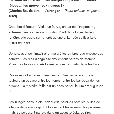
là-bas … les merveilleux nuages ! »
(Charles Baudelaire, « L’étranger »,
Petits poèmes en prose
,
1869)
Chambre d’écriture. Veille un fauve, en panne d’inspiration,
enfermé dans sa tanière. Soudain l’oeil de la louve devient
fenêtre, elle ouvre sur la forêt qu’une enjambée suffit à faire
entrer chez soi..
Dehors, avance l’imaginaire, malgré les ombres que chaque pas
pénètre. Les pics d’angoisse deviennent bâtons de marche.
Voyez les fables couvrir l’éternité comme furets dans les bois.
Passe muraille, tel est l’imaginaire. Rien ne l’arrête. Il y a
toujours un espace entre les troncs, entre les barreaux de nos
prisons. La moindre faille est un chas par où la lumière fugue en
fil.
Les nuages dans le ciel naviguent, pareilles sont les bulles de
silence dans mon esprit. Elles évitent les écueils des pensées
mais se percutent parfois dans un auguste éclat de rire.