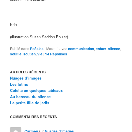
Erin
(illustration Susan Seddon Boulet)
Publié dans
Poésies
|
Marqué avec
communication
,
enfant
,
silence
,
souffle
,
soutien
,
vie
|
14
Réponses
ARTICLES RÉCENTS
Nuages d’images
Les lutins
Colette en quelques tableaux
Au berceau du silence
La petite fille de jadis
COMMENTAIRES RÉCENTS
Carmen
sur
Nuages d’images