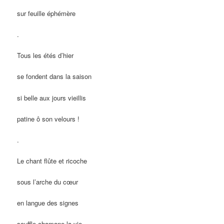
sur feuille éphémère
.
Tous les étés d’hier
se fondent dans la saison
si belle aux jours vieillis
patine ô son velours !
.
Le chant flûte et ricoche
sous l’arche du cœur
en langue des signes
souffle chamane la vie