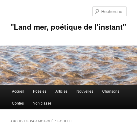
Aller
Aller
au
au
Rech
contenu
contenu
principal
secondaire
"Land mer, poétique de l'instant"
Menu
Accueil
Poésies
Articles
Nouvelles
Chansons
principal
Contes
Non classé
ARCHIVES PAR MOT-CLÉ :
SOUFFLE