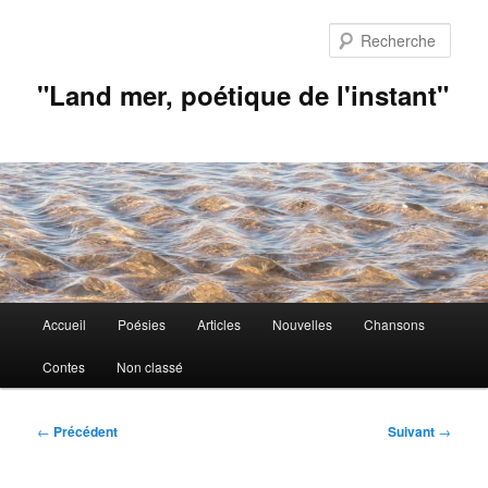
Aller
au
Rech
contenu
principal
"Land mer, poétique de l'instant"
Menu
Accueil
Poésies
Articles
Nouvelles
Chansons
principal
Contes
Non classé
Navigation
←
Précédent
Suivant
→
des
articles