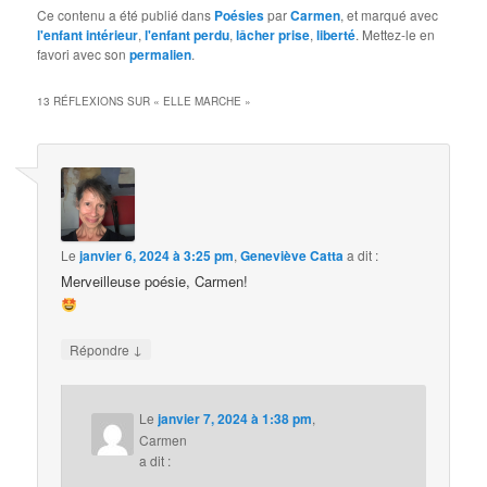
Ce contenu a été publié dans
Poésies
par
Carmen
, et marqué avec
l'enfant intérieur
,
l'enfant perdu
,
lâcher prise
,
liberté
. Mettez-le en
favori avec son
permalien
.
13 RÉFLEXIONS SUR «
ELLE MARCHE
»
Le
janvier 6, 2024 à 3:25 pm
,
Geneviève Catta
a dit :
Merveilleuse poésie, Carmen!
↓
Répondre
Le
janvier 7, 2024 à 1:38 pm
,
Carmen
a dit :