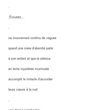
.
.Écoutez…
.
ce mouvement continu de vagues
quand une mère d’éternité parle
à son enfant et que le silence
en lents mystères murmurés
accomplit le miracle d’accorder
leurs cœurs à la nuit
.
une danse s’orchestre