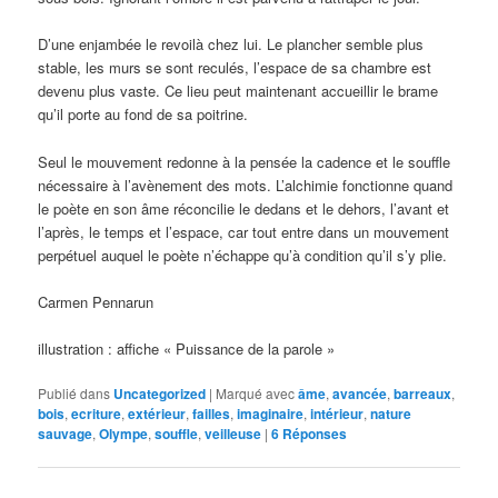
D’une enjambée le revoilà chez lui. Le plancher semble plus
stable, les murs se sont reculés, l’espace de sa chambre est
devenu plus vaste. Ce lieu peut maintenant accueillir le brame
qu’il porte au fond de sa poitrine.
Seul le mouvement redonne à la pensée la cadence et le souffle
nécessaire à l’avènement des mots. L’alchimie fonctionne quand
le poète en son âme réconcilie le dedans et le dehors, l’avant et
l’après, le temps et l’espace, car tout entre dans un mouvement
perpétuel auquel le poète n’échappe qu’à condition qu’il s’y plie.
Carmen Pennarun
illustration : affiche « Puissance de la parole »
Publié dans
Uncategorized
|
Marqué avec
âme
,
avancée
,
barreaux
,
bois
,
ecriture
,
extérieur
,
failles
,
imaginaire
,
intérieur
,
nature
sauvage
,
Olympe
,
souffle
,
veilleuse
|
6
Réponses