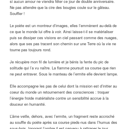
si aucun amour ne viendra fêter ce jour de double anniversaire.
Ne pas attendre que la cire des bougies coule sur le gâteau.
Souffler !
Le poète est un montreur d’images, elles l’emmènent au-delà de
ce que le monde lui offre à voir. Ainsi laisse-t-il se matérialiser
puis se dissiper ces visions en ciel passant comme des nuages,
alors que ses pas tracent son chemin sur une Terre où la vie ne
tourne pas toujours rond.
Je récupère mon fil de lumière et je bénis la fente du pic de
solitude qui l’a vu naître. La flamme poursuit sa course que rien
ne peut entraver. Sous le manteau de l’ermite elle devient lampe.
Elle accompagne les pas de celui dont la mission est d’initier au
coeur du monde un retournement des consciences : troquer
l’énergie froide matérialiste contre un sensibilité accrue à la
douceur en humanité.
L’âme veille, dehors, avec l’ermite, un fragment reste accroché
au souffle du poète après sa course pieds-nus dans l’humus des
sous-bois. Ignorant l’ombre il est parvenu à rattraper le jour.