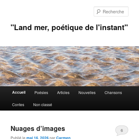
Aller
Aller
au
au
Rech
contenu
contenu
principal
secondaire
"Land mer, poétique de l'instant"
Menu
Accueil
Poésies
Articles
Nouvelles
Chansons
principal
Contes
Non classé
Nuages d’images
6
Publié le
mai 16, 2026
par
Carmen