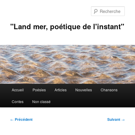
Aller
au
Rech
contenu
principal
"Land mer, poétique de l'instant"
Menu
Accueil
Poésies
Articles
Nouvelles
Chansons
principal
Contes
Non classé
Navigation
←
Précédent
Suivant
→
des
articles