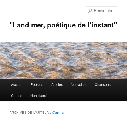
Aller
Aller
au
au
Rech
contenu
contenu
principal
secondaire
"Land mer, poétique de l'instant"
Menu
Accueil
Poésies
Articles
Nouvelles
Chansons
principal
Contes
Non classé
Carmen
ARCHIVES DE L’AUTEUR :