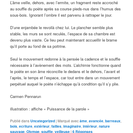
L’âme veille, dehors, avec l’ermite, un fragment reste accroché
au souffle du poète après sa course pieds-nus dans l’humus des
sous-bois. Ignorant l’ombre il est parvenu à rattraper le jour.
D’une enjambée le revoilà chez lui. Le plancher semble plus
stable, les murs se sont reculés, l’espace de sa chambre est
devenu plus vaste. Ce lieu peut maintenant accueillir le brame
qu’il porte au fond de sa poitrine.
Seul le mouvement redonne à la pensée la cadence et le souffle
nécessaire à l’avènement des mots. L’alchimie fonctionne quand
le poète en son âme réconcilie le dedans et le dehors, l’avant et
l’après, le temps et l’espace, car tout entre dans un mouvement
perpétuel auquel le poète n’échappe qu’à condition qu’il s’y plie.
Carmen Pennarun
illustration : affiche « Puissance de la parole »
Publié dans
Uncategorized
|
Marqué avec
âme
,
avancée
,
barreaux
,
bois
,
ecriture
,
extérieur
,
failles
,
imaginaire
,
intérieur
,
nature
sauvage
,
Olympe
,
souffle
,
veilleuse
|
6
Réponses