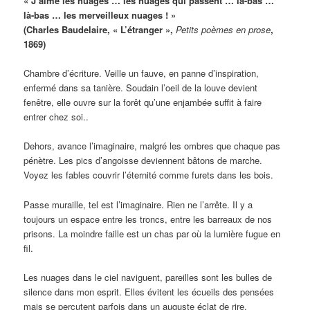
« J’aime les nuages … les nuages qui passent … là-bas …
là-bas … les merveilleux nuages ! »
(Charles Baudelaire, « L’étranger »,
Petits poèmes en prose
,
1869)
Chambre d’écriture. Veille un fauve, en panne d’inspiration,
enfermé dans sa tanière. Soudain l’oeil de la louve devient
fenêtre, elle ouvre sur la forêt qu’une enjambée suffit à faire
entrer chez soi..
Dehors, avance l’imaginaire, malgré les ombres que chaque pas
pénètre. Les pics d’angoisse deviennent bâtons de marche.
Voyez les fables couvrir l’éternité comme furets dans les bois.
Passe muraille, tel est l’imaginaire. Rien ne l’arrête. Il y a
toujours un espace entre les troncs, entre les barreaux de nos
prisons. La moindre faille est un chas par où la lumière fugue en
fil.
Les nuages dans le ciel naviguent, pareilles sont les bulles de
silence dans mon esprit. Elles évitent les écueils des pensées
mais se percutent parfois dans un auguste éclat de rire.