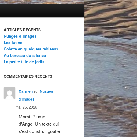
ARTICLES RÉCENTS
Nuages d’images
Les lutins
Colette en quelques tableaux
Au berceau du silence
La petite fille de jadis
COMMENTAIRES RÉCENTS
Carmen
sur
Nuages
d’images
mai 25, 2026
Merci, Plume
d'Ange. Un texte qui
s'est construit goutte