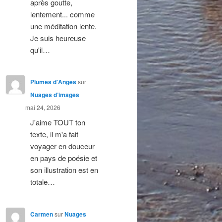
après goutte,
lentement... comme
une méditation lente.
Je suis heureuse
qu'il…
Plumes d'Anges
sur
Nuages d’images
mai 24, 2026
J'aime TOUT ton
texte, il m'a fait
voyager en douceur
en pays de poésie et
son illustration est en
totale…
Carmen
sur
Nuages