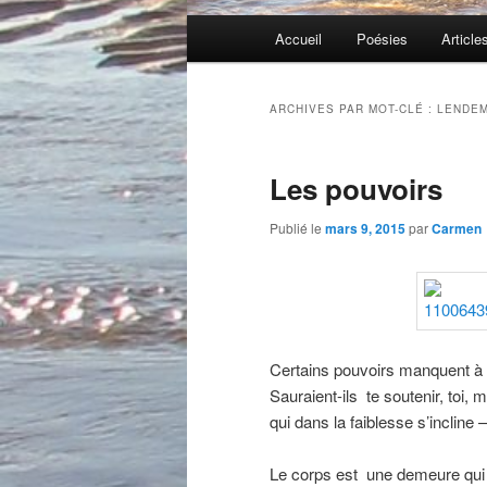
Menu
Accueil
Poésies
Article
principal
ARCHIVES PAR MOT-CLÉ :
LENDEM
Les pouvoirs
Publié le
mars 9, 2015
par
Carmen
Certains pouvoirs manquent à
Sauraient-ils te soutenir, toi, 
qui dans la faiblesse s’incline
Le corps est une demeure qui 