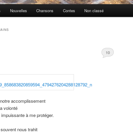
s
Nouvelles
Chansons
Contes
Non classé
AINS
10
 notre accomplissement
ma volonté
 – impuissante à me protéger.
souvent nous trahit