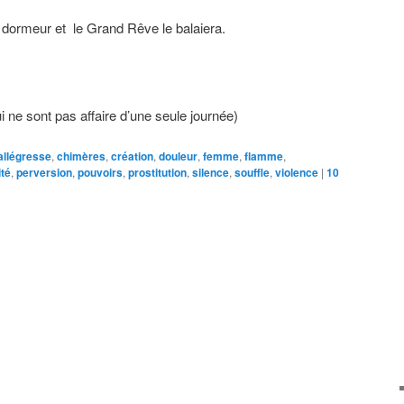
 dormeur et le Grand Rêve le balaiera.
i ne sont pas affaire d’une seule journée)
allégresse
,
chimères
,
création
,
douleur
,
femme
,
flamme
,
té
,
perversion
,
pouvoirs
,
prostitution
,
silence
,
souffle
,
violence
|
10