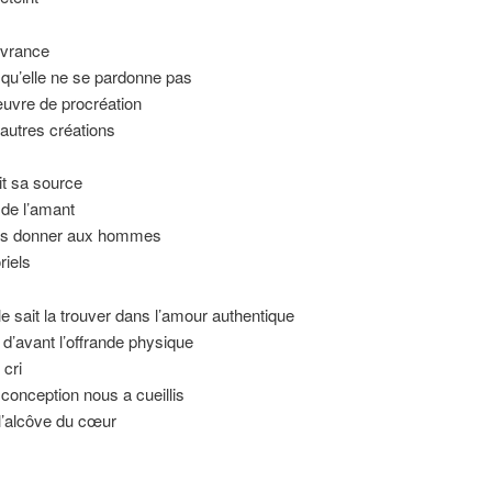
ivrance
e qu’elle ne se pardonne pas
œuvre de procréation
’autres créations
it sa source
 de l’amant
 pas donner aux hommes
riels
e sait la trouver dans l’amour authentique
d’avant l’offrande physique
cri
conception nous a cueillis
 l’alcôve du cœur