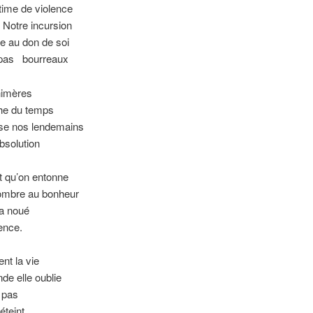
time de violence
Notre incursion
e au don de soi
pas
..
bourreaux
himères
che du temps
sse nos lendemains
bsolution
t qu’on entonne
’ombre au bonheur
 a noué
ence.
nt la vie
nde elle oublie
t pas
éteint