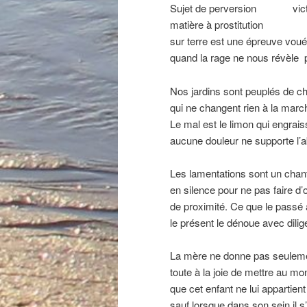
Sujet de perversion
………..
vic
matière à prostitution
……….…
sur terre est une épreuve voué
quand la rage ne nous révèle 
Nos jardins sont peuplés de c
qui ne changent rien à la mar
Le mal est le limon qui engrai
aucune douleur ne supporte l’a
Les lamentations sont un chan
en silence pour ne pas faire d
de proximité. Ce que le passé
le présent le dénoue avec dilig
La mère ne donne pas seuleme
toute à la joie de mettre au mo
que cet enfant ne lui appartien
sauf lorsque dans son sein il s’