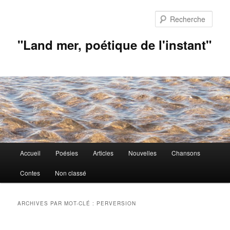
Aller
Aller
au
au
Rech
contenu
contenu
principal
secondaire
"Land mer, poétique de l'instant"
Menu
Accueil
Poésies
Articles
Nouvelles
Chansons
principal
Contes
Non classé
ARCHIVES PAR MOT-CLÉ :
PERVERSION