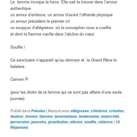
La femme invoque la force. Elle sait la trouver dans l’amour
authentique
un amour d’enfance, un amour d’avant l’offrande physique
un amour précédent le premier cri
un soupçon d’allégresse où la conception nous a cueillis
et dont la flamme vacille dans l’alcôve du cœur
Souffle !
Ce sanctuaire n’apparaît qu’au dormeur et le Grand Rêve le
balaiera.
Carmen P.
(pour les droits de la femme qui ne sont pas affaire d’une seule
journée)
Publié dans
Poésies
|
Marqué avec
allégresse
,
chimères
,
création
,
douleur
,
femme
,
flamme
,
lamentations
,
lendemains
,
materrnité
,
perversion
,
pouvoirs
,
prostitution
,
silence
,
souffle
,
violence
|
10
Réponses