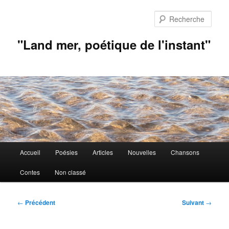
Aller
au
Rech
contenu
principal
"Land mer, poétique de l'instant"
Menu
Accueil
Poésies
Articles
Nouvelles
Chansons
principal
Contes
Non classé
Navigation
←
Précédent
Suivant
→
des
articles