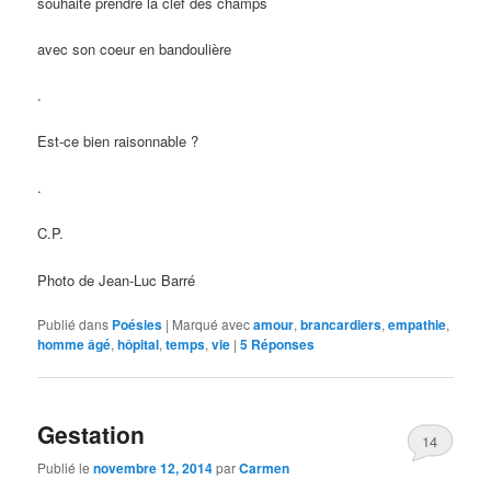
souhaite prendre la clef des champs
avec son coeur en bandoulière
.
Est-ce bien raisonnable ?
.
C.P.
Photo de Jean-Luc Barré
Publié dans
Poésies
|
Marqué avec
amour
,
brancardiers
,
empathie
,
homme âgé
,
hôpital
,
temps
,
vie
|
5
Réponses
Gestation
14
Publié le
novembre 12, 2014
par
Carmen