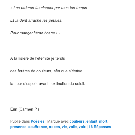
« Les ordures fleurissent par tous les temps
Et la dent arrache les pétales.
Pour manger l’âme hostie ! »
À la lisière de l’éternité je tends
des feutres de couleurs, afin que s’écrive
la fleur d’espoir, avant l’extinction du soleil.
Erin (Carmen P.)
Publié dans
Poésies
|
Marqué avec
couleurs
,
enfant
,
mort
,
présence
,
souffrance
,
traces
,
vie
,
voile
,
voix
|
16
Réponses