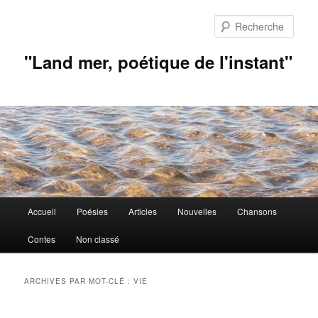
Aller
Aller
au
au
Rech
contenu
contenu
principal
secondaire
"Land mer, poétique de l'instant"
Menu
Accueil
Poésies
Articles
Nouvelles
Chansons
principal
Contes
Non classé
ARCHIVES PAR MOT-CLÉ :
VIE