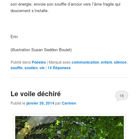
son énergie, envoie son souffle d’amour vers l’âme fragile qui
doucement s’installe.
Erin
(illustration Susan Seddon Boulet)
Publié dans
Poésies
|
Marqué avec
communication
,
enfant
,
silence
,
souffle
,
soutien
,
vie
|
14
Réponses
Le voile déchiré
16
Publié le
janvier 26, 2014
par
Carmen