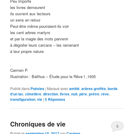
Peu importe
les livres demeurent
ils ouvrent aux lecteurs
un sens en retour
Peut-être même pourraient-ils voir
les cent arbres martyrs
et par la magie des mots parvenir
à dégrafer leurs carcans – les ramenant
à leur propre nature
.
Carmen P.
Illustration : Balthus – Étude pour le Rêve I ,1935
Publié dans
Poésies
|
Marqué avec
amitié
,
arbres greffés
,
bords
d'un lac
,
cimetière
,
direction
,
livres
,
nuit
,
père
,
prêtre
,
rêve
,
transfiguraiton
,
vie
|
5
Réponses
Chroniques de vie
5
Publié le
septembre 15, 2017
par
Carmen