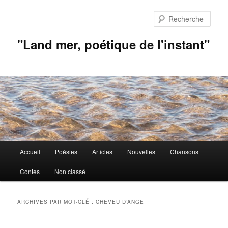
Aller
Aller
au
au
Rech
contenu
contenu
principal
secondaire
"Land mer, poétique de l'instant"
Menu
Accueil
Poésies
Articles
Nouvelles
Chansons
principal
Contes
Non classé
ARCHIVES PAR MOT-CLÉ :
CHEVEU D’ANGE