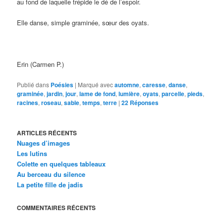
au fond de laquelle trépide le dé de l’espoir.
Elle danse, simple graminée, sœur des oyats.
Erin (Carmen P.)
Publié dans
Poésies
|
Marqué avec
automne
,
caresse
,
danse
,
graminée
,
jardin
,
jour
,
lame de fond
,
lumière
,
oyats
,
parcelle
,
pieds
,
racines
,
roseau
,
sable
,
temps
,
terre
|
22
Réponses
ARTICLES RÉCENTS
Nuages d’images
Les lutins
Colette en quelques tableaux
Au berceau du silence
La petite fille de jadis
COMMENTAIRES RÉCENTS