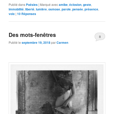
Publié dans
Poésies
|
Marqué avec
amibe
,
éclosion
,
geste
,
immobilité
,
liberté
,
lumière
,
osmose
,
parole
,
pensée
,
présence
,
voix
|
10
Réponses
Des mots-fenêtres
8
Publié le
septembre 19, 2018
par
Carmen