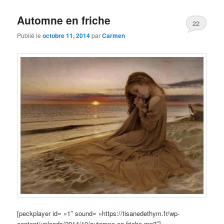
Automne en friche
22
Publié le
octobre 11, 2014
par
Carmen
[peckplayer id= »1″ sound= »https://tisanedethym.fr/wp-
content/uploads/2014/10/automne-en-friche.mp3″]