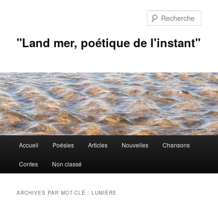
Aller
Aller
au
au
Rech
contenu
contenu
principal
secondaire
"Land mer, poétique de l'instant"
Menu
Accueil
Poésies
Articles
Nouvelles
Chansons
principal
Contes
Non classé
ARCHIVES PAR MOT-CLÉ :
LUMIÈRE