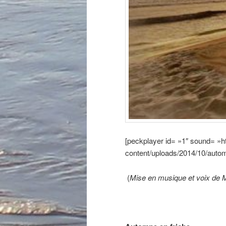
[peckplayer id= »1″ sound= »ht
content/uploads/2014/10/autom
(
Mise en musique et voix de M