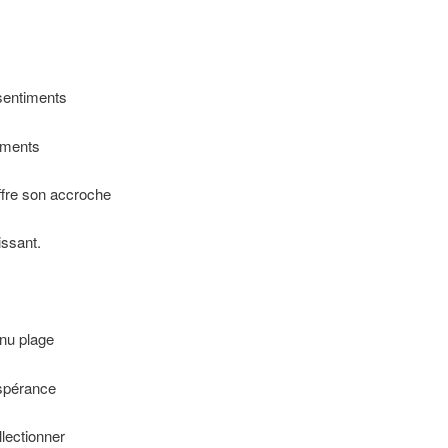
 sentiments
urments
ffre son accroche
issant.
enu plage
’espérance
ollectionner