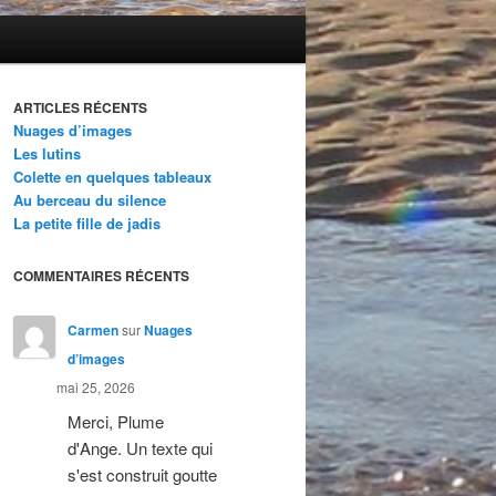
ARTICLES RÉCENTS
Nuages d’images
Les lutins
Colette en quelques tableaux
Au berceau du silence
La petite fille de jadis
COMMENTAIRES RÉCENTS
Carmen
sur
Nuages
d’images
mai 25, 2026
Merci, Plume
d'Ange. Un texte qui
s'est construit goutte