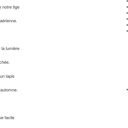
 notre tige
 aérienne.
 la lumière
ichée.
un tapis
l’automne.
e facile