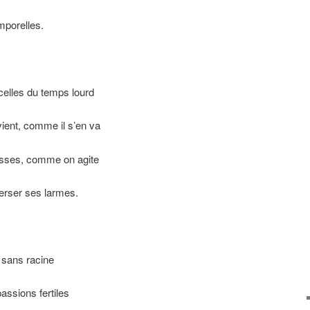
mporelles.
celles du temps lourd
ient, comme il s’en va
sses, comme on agite
erser ses larmes.
u sans racine
assions fertiles