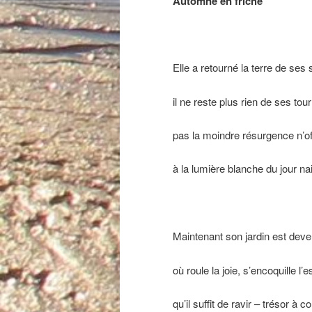
Automne en friche
Elle a retourné la terre de ses
il ne reste plus rien de ses to
pas la moindre résurgence n’o
à la lumière blanche du jour na
Maintenant son jardin est dev
où roule la joie, s’encoquille l
qu’il suffit de ravir – trésor à c