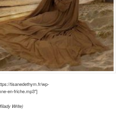
tps://tisanedethym.fr/wp-
ne-en-friche.mp3″]
ilady Write)