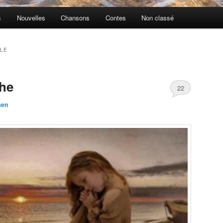
s
Nouvelles
Chansons
Contes
Non classé
LE
che
22
men