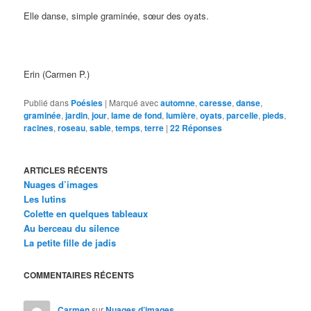
Elle danse, simple graminée, sœur des oyats.
Erin (Carmen P.)
Publié dans
Poésies
|
Marqué avec
automne
,
caresse
,
danse
,
graminée
,
jardin
,
jour
,
lame de fond
,
lumière
,
oyats
,
parcelle
,
pieds
,
racines
,
roseau
,
sable
,
temps
,
terre
|
22
Réponses
ARTICLES RÉCENTS
Nuages d’images
Les lutins
Colette en quelques tableaux
Au berceau du silence
La petite fille de jadis
COMMENTAIRES RÉCENTS
Carmen
sur
Nuages d’images