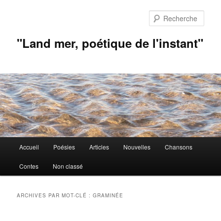
Aller
Aller
au
au
Rech
contenu
contenu
principal
secondaire
"Land mer, poétique de l'instant"
Menu
Accueil
Poésies
Articles
Nouvelles
Chansons
principal
Contes
Non classé
ARCHIVES PAR MOT-CLÉ :
GRAMINÉE