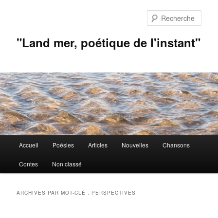
Aller
Aller
au
au
Rech
contenu
contenu
principal
secondaire
"Land mer, poétique de l'instant"
Menu
Accueil
Poésies
Articles
Nouvelles
Chansons
principal
Contes
Non classé
ARCHIVES PAR MOT-CLÉ :
PERSPECTIVES