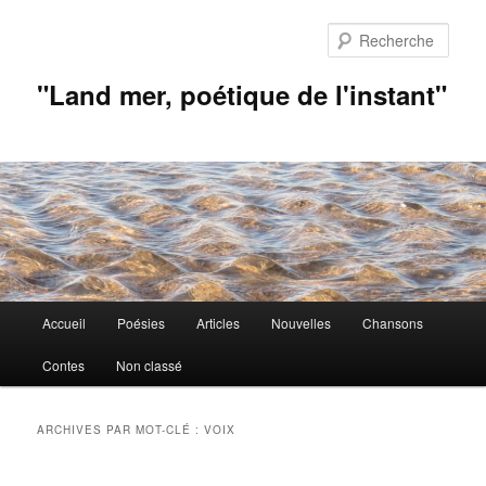
Aller
Aller
au
au
Rech
contenu
contenu
principal
secondaire
"Land mer, poétique de l'instant"
Menu
Accueil
Poésies
Articles
Nouvelles
Chansons
principal
Contes
Non classé
ARCHIVES PAR MOT-CLÉ :
VOIX