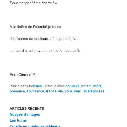
Pour manger l’âme hostie ! »
À la lisière de l’éternité je tends
des feutres de couleurs, afin que s’écrive
la fleur d’espoir, avant l’extinction du soleil.
Erin (Carmen P.)
Publié dans
Poésies
|
Marqué avec
couleurs
,
enfant
,
mort
,
présence
,
souffrance
,
traces
,
vie
,
voile
,
voix
|
16
Réponses
ARTICLES RÉCENTS
Nuages d’images
Les lutins
Colette en quelques tableaux