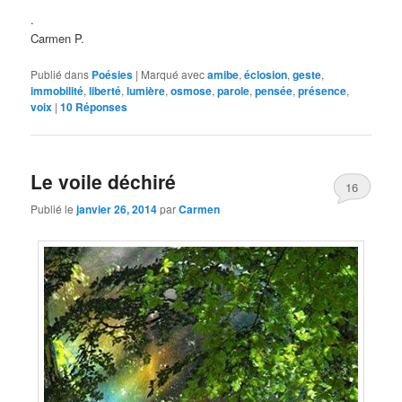
.
Carmen P.
Publié dans
Poésies
|
Marqué avec
amibe
,
éclosion
,
geste
,
immobilité
,
liberté
,
lumière
,
osmose
,
parole
,
pensée
,
présence
,
voix
|
10
Réponses
Le voile déchiré
16
Publié le
janvier 26, 2014
par
Carmen