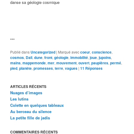
danse sa géologie cosmique
***
Publié dans
Uncategorized
|
Marqué avec
coeur
,
conscience
,
cosmos
,
Dali
,
dune
,
front
,
géologie
,
immobilité
,
joue
,
jupoins
,
mains
,
mappemonde
,
mer
,
mouvement
,
ouvert
,
paupières
,
permé
,
pied
,
planète
,
promesses
,
terre
,
vagues
|
11
Réponses
ARTICLES RÉCENTS
Nuages d’images
Les lutins
Colette en quelques tableaux
Au berceau du silence
La petite fille de jadis
COMMENTAIRES RÉCENTS