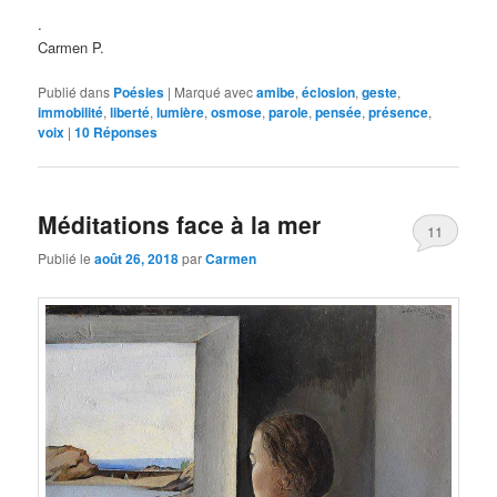
.
Carmen P.
Publié dans
Poésies
|
Marqué avec
amibe
,
éclosion
,
geste
,
immobilité
,
liberté
,
lumière
,
osmose
,
parole
,
pensée
,
présence
,
voix
|
10
Réponses
Méditations face à la mer
11
Publié le
août 26, 2018
par
Carmen