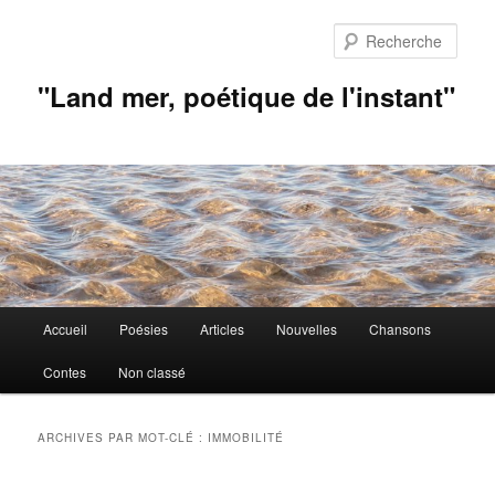
Aller
Aller
au
au
Rech
contenu
contenu
principal
secondaire
"Land mer, poétique de l'instant"
Menu
Accueil
Poésies
Articles
Nouvelles
Chansons
principal
Contes
Non classé
ARCHIVES PAR MOT-CLÉ :
IMMOBILITÉ