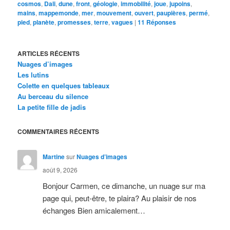
cosmos
,
Dali
,
dune
,
front
,
géologie
,
immobilité
,
joue
,
jupoins
,
mains
,
mappemonde
,
mer
,
mouvement
,
ouvert
,
paupières
,
permé
,
pied
,
planète
,
promesses
,
terre
,
vagues
|
11
Réponses
ARTICLES RÉCENTS
Nuages d’images
Les lutins
Colette en quelques tableaux
Au berceau du silence
La petite fille de jadis
COMMENTAIRES RÉCENTS
Martine
sur
Nuages d’images
août 9, 2026
Bonjour Carmen, ce dimanche, un nuage sur ma
page qui, peut-être, te plaira? Au plaisir de nos
échanges Bien amicalement…