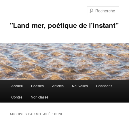
Aller
Aller
au
au
Rech
contenu
contenu
principal
secondaire
"Land mer, poétique de l'instant"
Menu
Accueil
Poésies
Articles
Nouvelles
Chansons
principal
Contes
Non classé
ARCHIVES PAR MOT-CLÉ :
DUNE