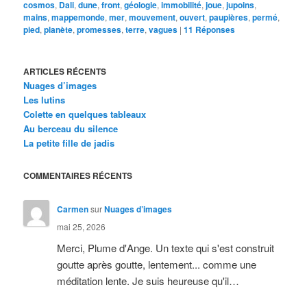
cosmos
,
Dali
,
dune
,
front
,
géologie
,
immobilité
,
joue
,
jupoins
,
mains
,
mappemonde
,
mer
,
mouvement
,
ouvert
,
paupières
,
permé
,
pied
,
planète
,
promesses
,
terre
,
vagues
|
11
Réponses
ARTICLES RÉCENTS
Nuages d’images
Les lutins
Colette en quelques tableaux
Au berceau du silence
La petite fille de jadis
COMMENTAIRES RÉCENTS
Carmen
sur
Nuages d’images
mai 25, 2026
Merci, Plume d'Ange. Un texte qui s'est construit
goutte après goutte, lentement... comme une
méditation lente. Je suis heureuse qu'il…