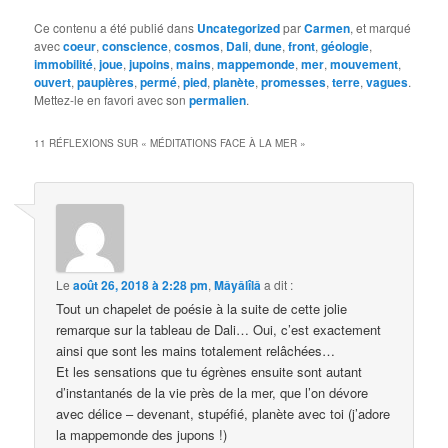
Ce contenu a été publié dans
Uncategorized
par
Carmen
, et marqué
avec
coeur
,
conscience
,
cosmos
,
Dali
,
dune
,
front
,
géologie
,
immobilité
,
joue
,
jupoins
,
mains
,
mappemonde
,
mer
,
mouvement
,
ouvert
,
paupières
,
permé
,
pied
,
planète
,
promesses
,
terre
,
vagues
.
Mettez-le en favori avec son
permalien
.
11 RÉFLEXIONS SUR «
MÉDITATIONS FACE À LA MER
»
Le
août 26, 2018 à 2:28 pm
,
Mâyâlîlâ
a dit :
Tout un chapelet de poésie à la suite de cette jolie
remarque sur la tableau de Dali… Oui, c’est exactement
ainsi que sont les mains totalement relâchées…
Et les sensations que tu égrènes ensuite sont autant
d’instantanés de la vie près de la mer, que l’on dévore
avec délice – devenant, stupéfié, planète avec toi (j’adore
la mappemonde des jupons !)