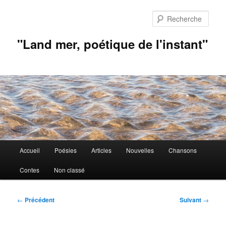
Aller
au
Rech
contenu
principal
"Land mer, poétique de l'instant"
Menu
Accueil
Poésies
Articles
Nouvelles
Chansons
principal
Contes
Non classé
Navigation
←
Précédent
Suivant
→
des
articles