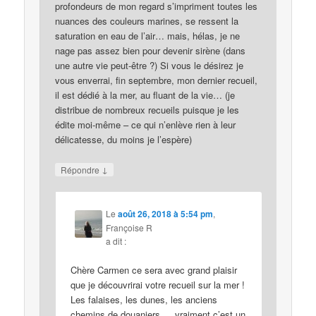
profondeurs de mon regard s’impriment toutes les
nuances des couleurs marines, se ressent la
saturation en eau de l’air… mais, hélas, je ne
nage pas assez bien pour devenir sirène (dans
une autre vie peut-être ?) Si vous le désirez je
vous enverrai, fin septembre, mon dernier recueil,
il est dédié à la mer, au fluant de la vie… (je
distribue de nombreux recueils puisque je les
édite moi-même – ce qui n’enlève rien à leur
délicatesse, du moins je l’espère)
↓
Répondre
Le
août 26, 2018 à 5:54 pm
,
Françoise R
a dit :
Chère Carmen ce sera avec grand plaisir
que je découvrirai votre recueil sur la mer !
Les falaises, les dunes, les anciens
chemins de douaniers…. vraiment c’est un