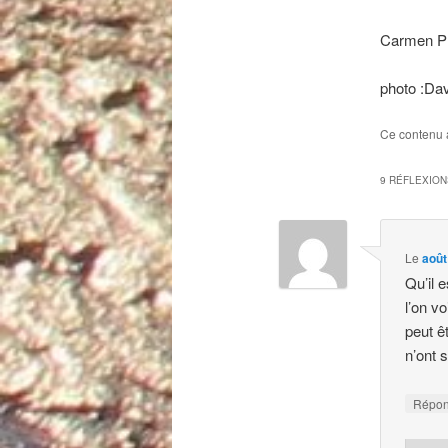
Carmen P
photo :Da
Ce contenu 
9 RÉFLEXION
Le
août
Qu’il 
l’on vo
peut ê
n’ont 
Répo