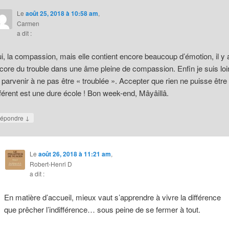
Le
août 25, 2018 à 10:58 am
,
Carmen
a dit :
i, la compassion, mais elle contient encore beaucoup d’émotion, il y 
core du trouble dans une âme pleine de compassion. Enfin je suis loi
 parvenir à ne pas être « troublée ». Accepter que rien ne puisse être
fférent est une dure école ! Bon week-end, Mâyâillâ.
↓
épondre
Le
août 26, 2018 à 11:21 am
,
Robert-Henri D
a dit :
En matière d’accueil, mieux vaut s’apprendre à vivre la différence
que prêcher l’indifférence… sous peine de se fermer à tout.