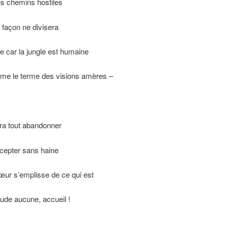
les chemins hostiles
façon ne divisera
e car la jungle est humaine
âme le terme des visions amères –
udra tout abandonner
cepter sans haine
œur s’emplisse de ce qui est
tude aucune, accueil !