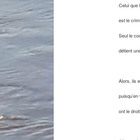
Celui que 
est le crim
Seul le co
détient un
Alors, ils 
puisqu’en 
ont le droi