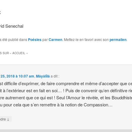
;
vid Senechal
a été publié dans
Poésies
par
Carmen
. Mettez-le en favori avec son
permalien
.
S SUR «
ACCUEIL
»
 25, 2018 à 10:07 am
,
Mâyâlîlâ
a dit :
est difficile d’exprimer, de faire comprendre et même d’accepter que c
it à l’extérieur est en fait en soi… ! Puis de convenir qu’en définitive r
tre autrement que ce qui est ! Seul l’Amour le révèle, et les Bouddhist
su pour cela que s’en remettre à la notion de Compassion…
↓
ndre