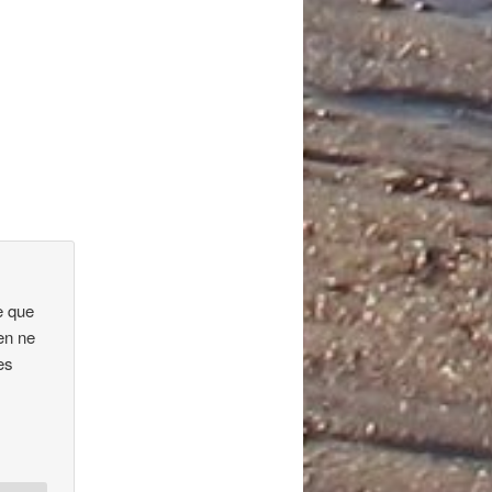
e que
ien ne
es