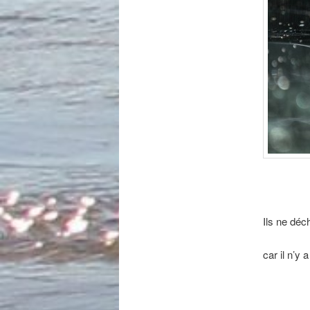
Ils ne déch
car il n’y 