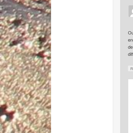
Ou
en
de
di
R