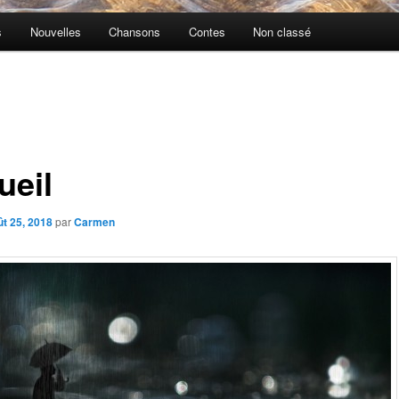
s
Nouvelles
Chansons
Contes
Non classé
ueil
ût 25, 2018
par
Carmen