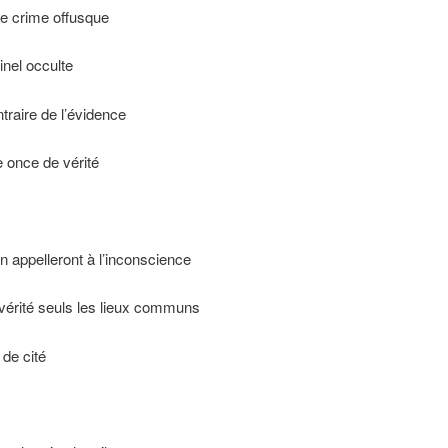
le crime offusque
inel occulte
ntraire de l’évidence
e once de vérité
en appelleront à l’inconscience
vérité seuls les lieux communs
t de cité