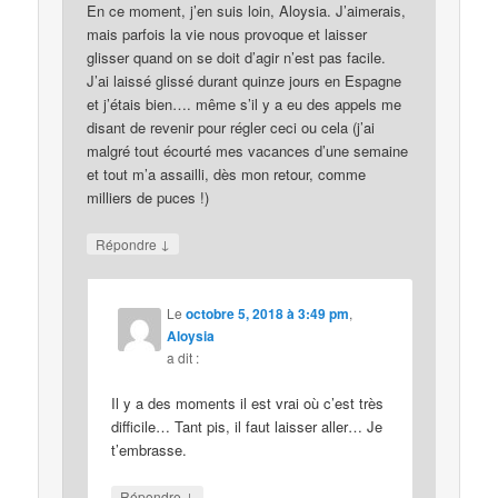
En ce moment, j’en suis loin, Aloysia. J’aimerais,
mais parfois la vie nous provoque et laisser
glisser quand on se doit d’agir n’est pas facile.
J’ai laissé glissé durant quinze jours en Espagne
et j’étais bien…. même s’il y a eu des appels me
disant de revenir pour régler ceci ou cela (j’ai
malgré tout écourté mes vacances d’une semaine
et tout m’a assailli, dès mon retour, comme
milliers de puces !)
↓
Répondre
Le
octobre 5, 2018 à 3:49 pm
,
Aloysia
a dit :
Il y a des moments il est vrai où c’est très
difficile… Tant pis, il faut laisser aller… Je
t’embrasse.
↓
Répondre