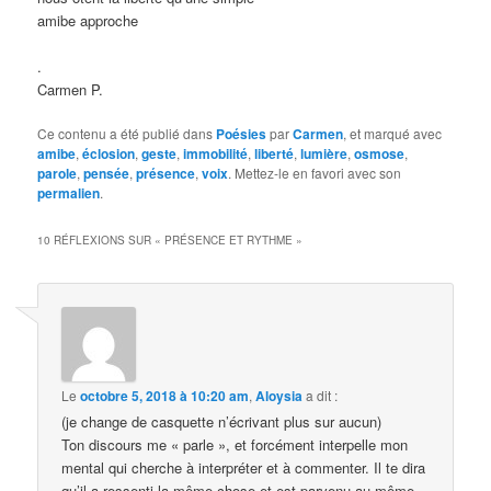
amibe approche
.
Carmen P.
Ce contenu a été publié dans
Poésies
par
Carmen
, et marqué avec
amibe
,
éclosion
,
geste
,
immobilité
,
liberté
,
lumière
,
osmose
,
parole
,
pensée
,
présence
,
voix
. Mettez-le en favori avec son
permalien
.
10 RÉFLEXIONS SUR «
PRÉSENCE ET RYTHME
»
Le
octobre 5, 2018 à 10:20 am
,
Aloysia
a dit :
(je change de casquette n’écrivant plus sur aucun)
Ton discours me « parle », et forcément interpelle mon
mental qui cherche à interpréter et à commenter. Il te dira
qu’il a ressenti la même chose et est parvenu au même