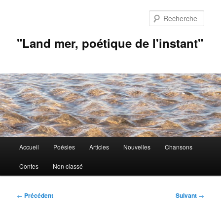
Aller
au
Rech
contenu
principal
"Land mer, poétique de l'instant"
Menu
Accueil
Poésies
Articles
Nouvelles
Chansons
principal
Contes
Non classé
Navigation
←
Précédent
Suivant
→
des
articles