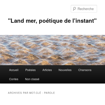
Aller
Aller
au
au
Rech
contenu
contenu
principal
secondaire
"Land mer, poétique de l'instant"
Menu
Accueil
Poésies
Articles
Nouvelles
Chansons
principal
Contes
Non classé
ARCHIVES PAR MOT-CLÉ :
PAROLE