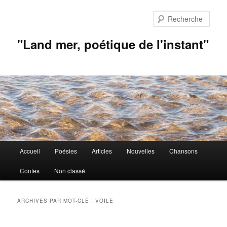
Aller
Aller
au
au
Rech
contenu
contenu
principal
secondaire
"Land mer, poétique de l'instant"
Menu
Accueil
Poésies
Articles
Nouvelles
Chansons
principal
Contes
Non classé
ARCHIVES PAR MOT-CLÉ :
VOILE