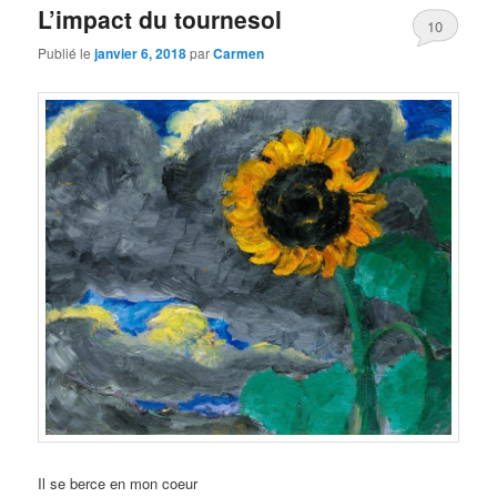
L’impact du tournesol
10
Publié le
janvier 6, 2018
par
Carmen
Il se berce en mon coeur