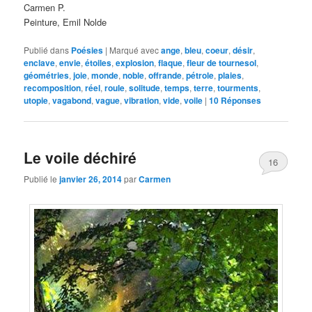
Carmen P.
Peinture, Emil Nolde
Publié dans
Poésies
|
Marqué avec
ange
,
bleu
,
coeur
,
désir
,
enclave
,
envie
,
étoiles
,
explosion
,
flaque
,
fleur de tournesol
,
géométries
,
joie
,
monde
,
noble
,
offrande
,
pétrole
,
plaies
,
recomposition
,
réel
,
roule
,
solitude
,
temps
,
terre
,
tourments
,
utopie
,
vagabond
,
vague
,
vibration
,
vide
,
voile
|
10
Réponses
Le voile déchiré
16
Publié le
janvier 26, 2014
par
Carmen