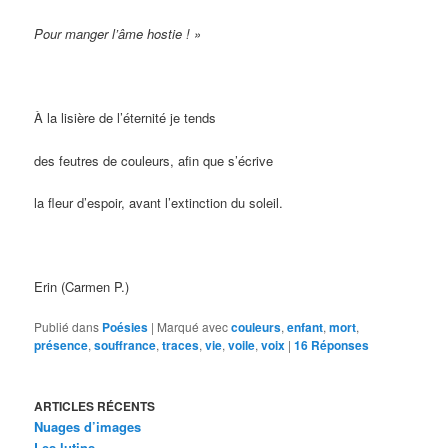
Pour manger l’âme hostie ! »
À la lisière de l’éternité je tends
des feutres de couleurs, afin que s’écrive
la fleur d’espoir, avant l’extinction du soleil.
Erin (Carmen P.)
Publié dans
Poésies
|
Marqué avec
couleurs
,
enfant
,
mort
,
présence
,
souffrance
,
traces
,
vie
,
voile
,
voix
|
16
Réponses
ARTICLES RÉCENTS
Nuages d’images
Les lutins