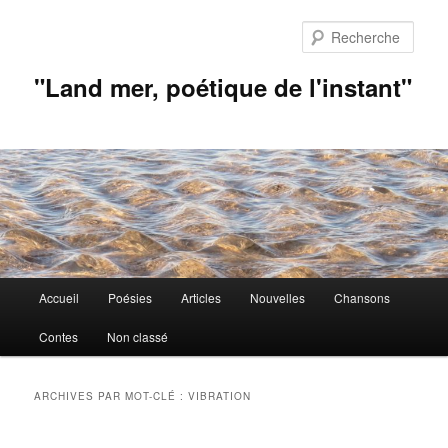
Aller
Aller
au
au
Rech
contenu
contenu
principal
secondaire
"Land mer, poétique de l'instant"
Menu
Accueil
Poésies
Articles
Nouvelles
Chansons
principal
Contes
Non classé
ARCHIVES PAR MOT-CLÉ :
VIBRATION