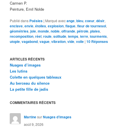
Carmen P.
Peinture, Emil Nolde
Publié dans
Poésies
|
Marqué avec
ange
,
bleu
,
coeur
,
désir
,
enclave
,
envie
,
étoiles
,
explosion
,
flaque
,
fleur de tournesol
,
géométries
,
joie
,
monde
,
noble
,
offrande
,
pétrole
,
plaies
,
recomposition
,
réel
,
roule
,
solitude
,
temps
,
terre
,
tourments
,
utopie
,
vagabond
,
vague
,
vibration
,
vide
,
voile
|
10
Réponses
ARTICLES RÉCENTS
Nuages d’images
Les lutins
Colette en quelques tableaux
Au berceau du silence
La petite fille de jadis
COMMENTAIRES RÉCENTS
Martine
sur
Nuages d’images
août 9, 2026