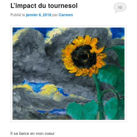
L’impact du tournesol
10
Publié le
janvier 6, 2018
par
Carmen
Il se berce en mon coeur