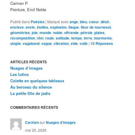
Carmen P.
Peinture, Emil Nolde
Publié dans
Poésies
|
Marqué avec
ange
,
bleu
,
coeur
,
désir
,
enclave
,
envie
,
étoiles
,
explosion
,
flaque
,
fleur de tournesol
,
géométries
,
joie
,
monde
,
noble
,
offrande
,
pétrole
,
plaies
,
recomposition
,
réel
,
roule
,
solitude
,
temps
,
terre
,
tourments
,
utopie
,
vagabond
,
vague
,
vibration
,
vide
,
voile
|
10
Réponses
ARTICLES RÉCENTS
Nuages d’images
Les lutins
Colette en quelques tableaux
Au berceau du silence
La petite fille de jadis
COMMENTAIRES RÉCENTS
Carmen
sur
Nuages d’images
mai 25, 2026