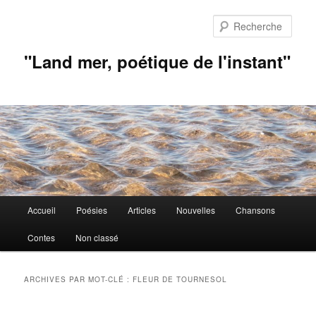
Aller
Aller
au
au
Rech
contenu
contenu
principal
secondaire
"Land mer, poétique de l'instant"
Menu
Accueil
Poésies
Articles
Nouvelles
Chansons
principal
Contes
Non classé
ARCHIVES PAR MOT-CLÉ :
FLEUR DE TOURNESOL