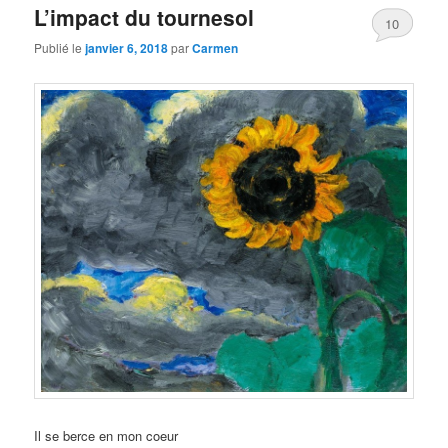
L’impact du tournesol
10
Publié le
janvier 6, 2018
par
Carmen
Il se berce en mon coeur