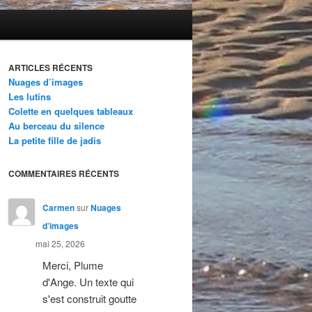
ARTICLES RÉCENTS
Nuages d’images
Les lutins
Colette en quelques tableaux
Au berceau du silence
La petite fille de jadis
COMMENTAIRES RÉCENTS
Carmen
sur
Nuages
d’images
mai 25, 2026
Merci, Plume
d'Ange. Un texte qui
s'est construit goutte