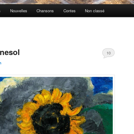
s
Nouvelles
Chansons
Contes
Non classé
rnesol
10
n