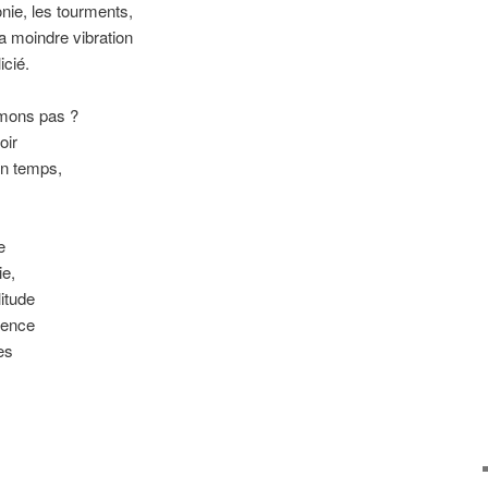
nie, les tourments,
la moindre vibration
icié.
imons pas ?
oir
 un temps,
e
ie,
litude
tence
es