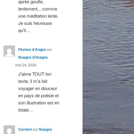
après goutte,
lentement... comme
une méditation lente.
Je suis heureuse
qu'il…
Plumes d'Anges
sur
Nuages d’images
mai 24, 2026
J'aime TOUT ton
texte, il m'a fait
voyager en douceur
en pays de poésie et
son illustration est en
totale…
Carmen
sur
Nuages