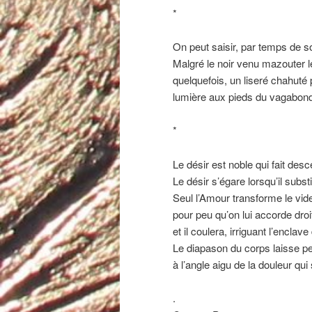
*
On peut saisir, par temps de so
Malgré le noir venu mazouter l
quelquefois, un liseré chahuté
lumière aux pieds du vagabond
*
Le désir est noble qui fait desc
Le désir s’égare lorsqu’il subs
Seul l’Amour transforme le vide
pour peu qu’on lui accorde droi
et il coulera, irriguant l’enclav
Le diapason du corps laisse pe
à l’angle aigu de la douleur qui
.