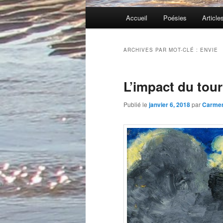
Menu
Accueil
Poésies
Article
principal
ARCHIVES PAR MOT-CLÉ :
ENVIE
L’impact du tou
Publié le
janvier 6, 2018
par
Carme