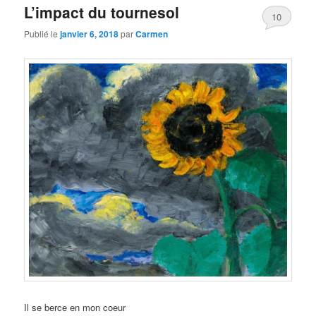
L’impact du tournesol
10
Publié le
janvier 6, 2018
par
Carmen
Il se berce en mon coeur