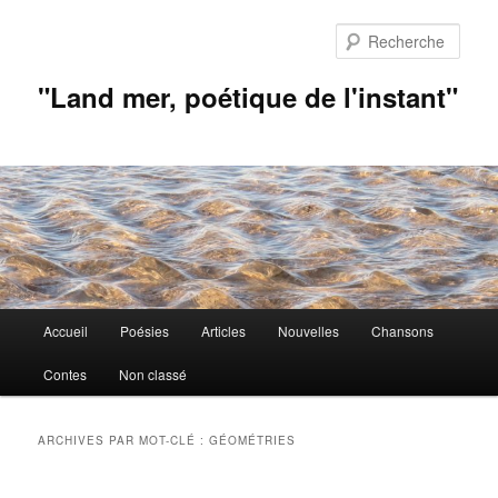
Aller
Aller
au
au
Rech
contenu
contenu
principal
secondaire
"Land mer, poétique de l'instant"
Menu
Accueil
Poésies
Articles
Nouvelles
Chansons
principal
Contes
Non classé
ARCHIVES PAR MOT-CLÉ :
GÉOMÉTRIES