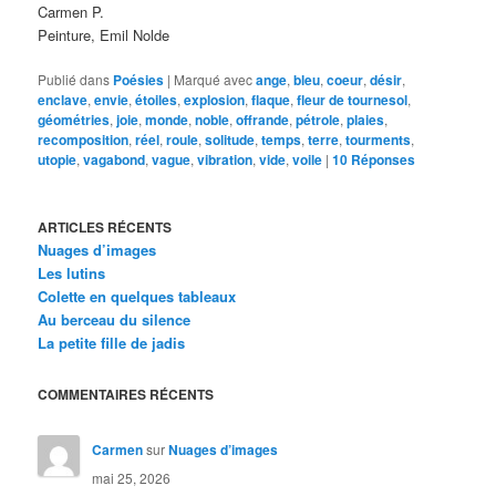
Carmen P.
Peinture, Emil Nolde
Publié dans
Poésies
|
Marqué avec
ange
,
bleu
,
coeur
,
désir
,
enclave
,
envie
,
étoiles
,
explosion
,
flaque
,
fleur de tournesol
,
géométries
,
joie
,
monde
,
noble
,
offrande
,
pétrole
,
plaies
,
recomposition
,
réel
,
roule
,
solitude
,
temps
,
terre
,
tourments
,
utopie
,
vagabond
,
vague
,
vibration
,
vide
,
voile
|
10
Réponses
ARTICLES RÉCENTS
Nuages d’images
Les lutins
Colette en quelques tableaux
Au berceau du silence
La petite fille de jadis
COMMENTAIRES RÉCENTS
Carmen
sur
Nuages d’images
mai 25, 2026