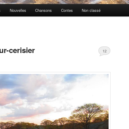
s
Nouvelles
Chansons
Contes
Non classé
r-cerisier
12