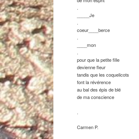
de mon esprit
.
_____Je
.
coeur____berce
.
____mon
.
pour que la petite fille
devienne fleur
tandis que les coquelicots
font la révérence
au bal des épis de blé
de ma conscience
.
Carmen P.