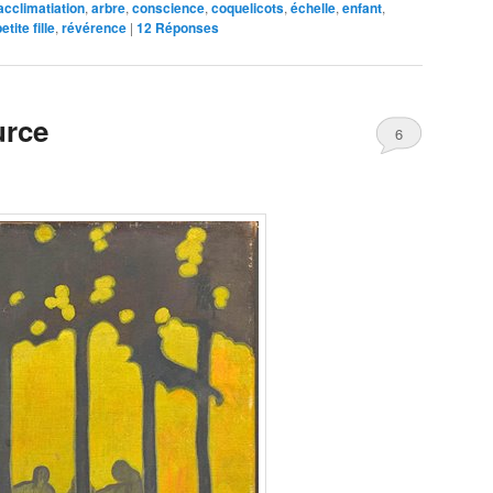
acclimatiation
,
arbre
,
conscience
,
coquelicots
,
échelle
,
enfant
,
etite fille
,
révérence
|
12
Réponses
urce
6