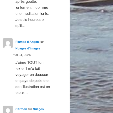
après goutte,
lentement... comme
une méditation lente.
Je suis heureuse
qu'il…
Plumes d'Anges
sur
Nuages d’images
mai 24, 2026
J'aime TOUT ton
texte, il m'a fait
voyager en douceur
en pays de poésie et
son illustration est en
totale…
Carmen
sur
Nuages