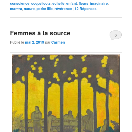
conscience
,
coquelicots
,
échelle
,
enfant
,
fleurs
,
imaginaire
,
mantra
,
nature
,
petite fille
,
révérence
|
12
Réponses
Femmes à la source
6
Publié le
mai 2, 2019
par
Carmen