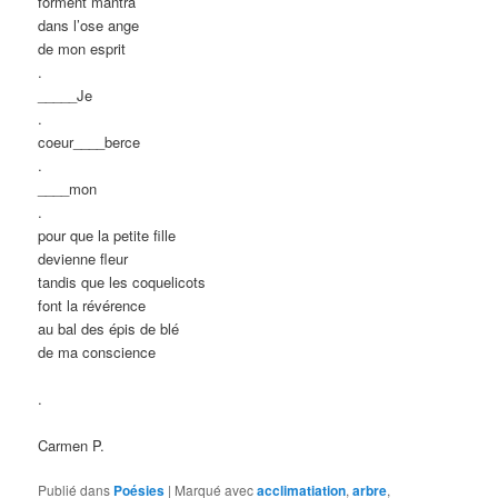
forment mantra
dans l’ose ange
de mon esprit
.
_____Je
.
coeur____berce
.
____mon
.
pour que la petite fille
devienne fleur
tandis que les coquelicots
font la révérence
au bal des épis de blé
de ma conscience
.
Carmen P.
Publié dans
Poésies
|
Marqué avec
acclimatiation
,
arbre
,