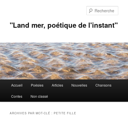
Aller
Aller
au
au
Rech
contenu
contenu
principal
secondaire
"Land mer, poétique de l'instant"
Menu
Accueil
Poésies
Articles
Nouvelles
Chansons
principal
Contes
Non classé
ARCHIVES PAR MOT-CLÉ :
PETITE FILLE