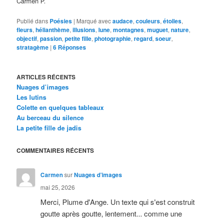
Carmen P.
Publié dans
Poésies
|
Marqué avec
audace
,
couleurs
,
étoiles
,
fleurs
,
hélianthème
,
illusions
,
lune
,
montagnes
,
muguet
,
nature
,
objectif
,
passion
,
petite fille
,
photographie
,
regard
,
soeur
,
stratagème
|
6
Réponses
ARTICLES RÉCENTS
Nuages d’images
Les lutins
Colette en quelques tableaux
Au berceau du silence
La petite fille de jadis
COMMENTAIRES RÉCENTS
Carmen
sur
Nuages d’images
mai 25, 2026
Merci, Plume d'Ange. Un texte qui s'est construit
goutte après goutte, lentement... comme une