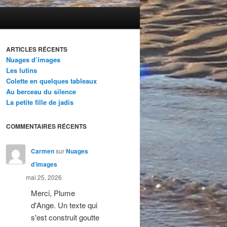
ARTICLES RÉCENTS
Nuages d’images
Les lutins
Colette en quelques tableaux
Au berceau du silence
La petite fille de jadis
COMMENTAIRES RÉCENTS
Carmen
sur
Nuages
d’images
mai 25, 2026
Merci, Plume
d'Ange. Un texte qui
s'est construit goutte