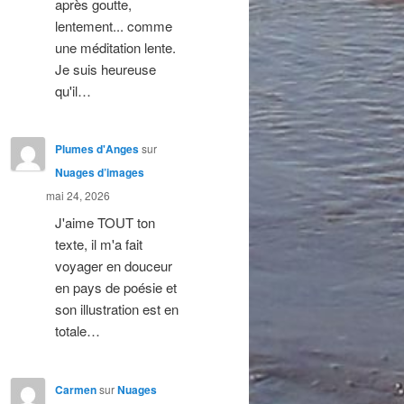
après goutte,
lentement... comme
une méditation lente.
Je suis heureuse
qu'il…
Plumes d'Anges
sur
Nuages d’images
mai 24, 2026
J'aime TOUT ton
texte, il m'a fait
voyager en douceur
en pays de poésie et
son illustration est en
totale…
Carmen
sur
Nuages