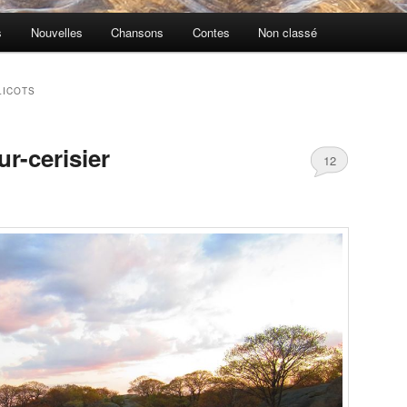
s
Nouvelles
Chansons
Contes
Non classé
LICOTS
r-cerisier
12