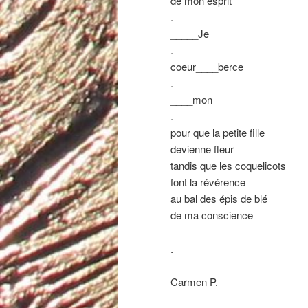
de mon esprit
.
_____Je
.
coeur____berce
.
____mon
.
pour que la petite fille
devienne fleur
tandis que les coquelicots
font la révérence
au bal des épis de blé
de ma conscience
.
Carmen P.