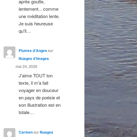
après goutte,
lentement... comme
une méditation lente.
Je suis heureuse
qu'il…
Plumes d'Anges
sur
Nuages d’images
mai 24, 2026
J'aime TOUT ton
texte, il m'a fait
voyager en douceur
en pays de poésie et
son illustration est en
totale…
Carmen
sur
Nuages