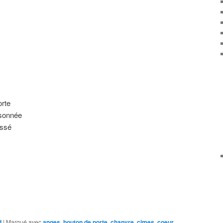
orte
isonnée
assé
d
|
Marqué avec
anges
,
bouton de porte
,
chanvre
,
cimes
,
coeur
,