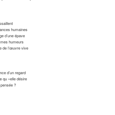
saillent
nances humaines
rge d’une épave
ue mes humeurs
 de l’œuvre vive
fance d’un regard
le qu »elle désire
a pensée ?