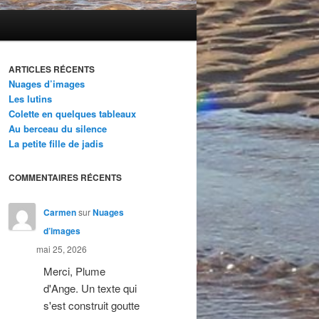
ARTICLES RÉCENTS
Nuages d’images
Les lutins
Colette en quelques tableaux
Au berceau du silence
La petite fille de jadis
COMMENTAIRES RÉCENTS
Carmen
sur
Nuages
d’images
mai 25, 2026
Merci, Plume
d'Ange. Un texte qui
s'est construit goutte