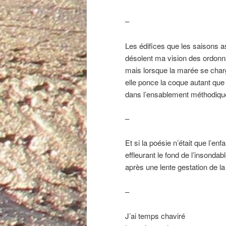
–
Les édifices que les saisons as
désolent ma vision des ordon
mais lorsque la marée se cha
elle ponce la coque autant q
dans l’ensablement méthodique
–
Et si la poésie n’était que l’en
effleurant le fond de l’insondab
après une lente gestation de l
–
J’ai temps chaviré