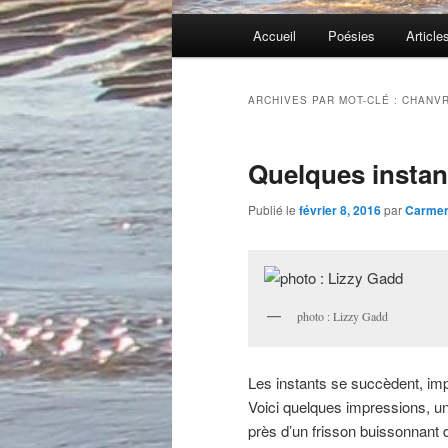
Menu
Accueil
Poésies
Article
principal
ARCHIVES PAR MOT-CLÉ :
CHANV
Quelques instan
Publié le
février 8, 2016
par
Carme
photo : Lizzy Gadd
Les instants se succèdent, im
Voici quelques impressions, un
près d’un frisson buissonnant 