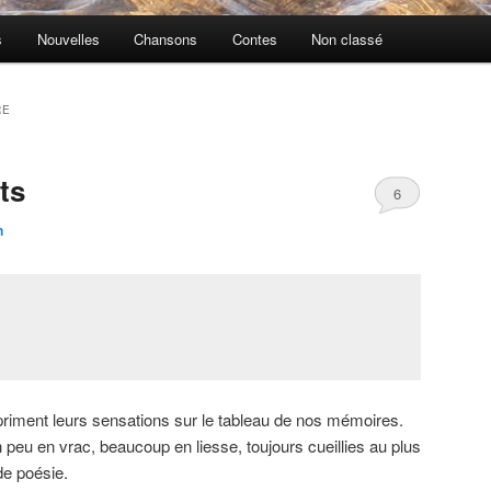
s
Nouvelles
Chansons
Contes
Non classé
RE
ts
6
n
priment leurs sensations sur le tableau de nos mémoires.
 peu en vrac, beaucoup en liesse, toujours cueillies au plus
de poésie.