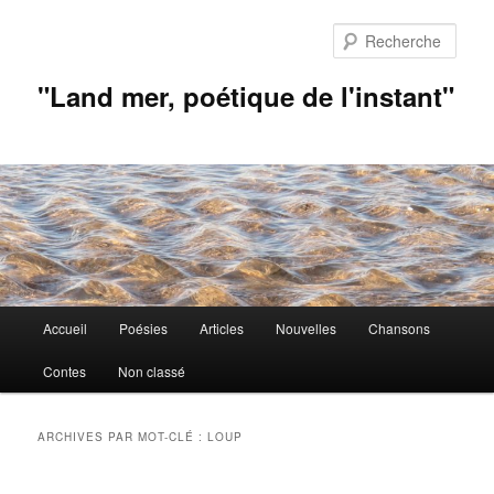
Aller
Aller
au
au
Rech
contenu
contenu
principal
secondaire
"Land mer, poétique de l'instant"
Menu
Accueil
Poésies
Articles
Nouvelles
Chansons
principal
Contes
Non classé
ARCHIVES PAR MOT-CLÉ :
LOUP