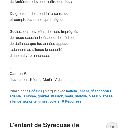
du fantôme redevenu maître des lieux.
Du grenier il descend faire sa ronde
et compte les urnes qui s’alignent.
Seules, des envolées de mots imprégnés
de rosée sauraient désaccorder l’édifice
de défiance que les années apposent
redonnant au silence la sonorité
d’une nativité annoncée.
.
Carmen P.
illustration : Béatriz Martin Vida
Publié dans
Poésies
|
Marqué avec
bouche
,
chant
,
désaccorder
,
édenté
,
fantôme
,
grenier
,
maison
,
mots
,
nativité
,
oiseaux
,
rosée
,
silence
,
sonorité
,
urnes
,
volets
|
6
Réponses
L’enfant de Syracuse (le
10