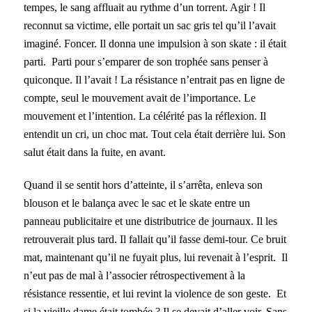
tempes, le sang affluait au rythme d’un torrent. Agir !
Il
reconnut sa victime, elle portait un sac gris tel qu’il l’avait
imaginé. Foncer. Il donna une impulsion à son skate : il était
parti. Parti pour s’emparer de son trophée sans penser à
quiconque. Il l’avait ! La résistance n’entrait pas en ligne de
compte, seul le mouvement avait de l’importance. Le
mouvement et l’intention. La célérité pas la réflexion.
Il
entendit un cri, un choc mat. Tout cela était derrière lui. Son
salut était dans la fuite, en avant.
Quand il se sentit hors d’atteinte, il s’arrêta, enleva son
blouson et le balança avec le sac et le skate entre un
panneau publicitaire et une distributrice de journaux. Il les
retrouverait plus tard. Il fallait qu’il fasse demi-tour. Ce bruit
mat, maintenant qu’il ne fuyait plus, lui revenait à l’esprit. Il
n’eut pas de mal à l’associer rétrospectivement à la
résistance ressentie, et lui revint la violence de son geste. Et
si la vieille dame était tombée ? Il se devait d’aller voir. Sans