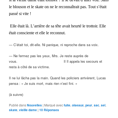
le blouson et le skate on ne le reconnaîtrait pas. Tout s’était
passé si vite !
Elle était là. L’arrière de sa tête avait heurté le trottoir. Elle
était consciente et elle le reconnut.
— C’était toi, dit-elle. Ni panique, ni reproche dans sa voix.
— Ne fermez pas les yeux, Mrs. Je reste auprès de
vous. Il Il appela les secours et
resta à côté de sa victime.
Il ne lui lâcha pas la main. Quand les policiers arrivèrent, Lucas
pensa : « Je suis mort, mais rien n’est fini. »
(à suivre)
Publié dans
Nouvelles
|
Marqué avec
fuite
,
oiseaux
,
peur
,
sac
,
sel
,
skate
,
vieille dame
|
10
Réponses