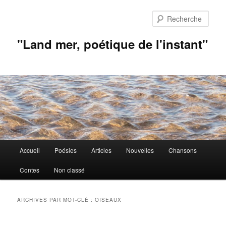
Aller
Aller
au
au
Rech
contenu
contenu
principal
secondaire
"Land mer, poétique de l'instant"
Menu
Accueil
Poésies
Articles
Nouvelles
Chansons
principal
Contes
Non classé
ARCHIVES PAR MOT-CLÉ :
OISEAUX