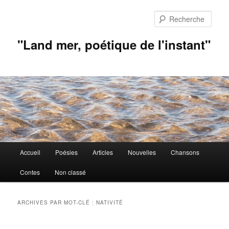
Aller
Aller
au
au
Rech
contenu
contenu
principal
secondaire
"Land mer, poétique de l'instant"
Menu
Accueil
Poésies
Articles
Nouvelles
Chansons
principal
Contes
Non classé
ARCHIVES PAR MOT-CLÉ :
NATIVITÉ