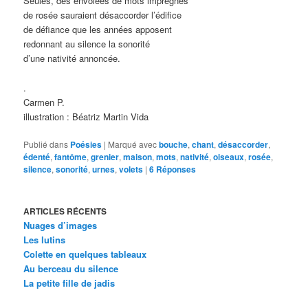
Seules, des envolées de mots imprégnés
de rosée sauraient désaccorder l’édifice
de défiance que les années apposent
redonnant au silence la sonorité
d’une nativité annoncée.
.
Carmen P.
illustration : Béatriz Martin Vida
Publié dans
Poésies
|
Marqué avec
bouche
,
chant
,
désaccorder
,
édenté
,
fantôme
,
grenier
,
maison
,
mots
,
nativité
,
oiseaux
,
rosée
,
silence
,
sonorité
,
urnes
,
volets
|
6
Réponses
ARTICLES RÉCENTS
Nuages d’images
Les lutins
Colette en quelques tableaux
Au berceau du silence
La petite fille de jadis