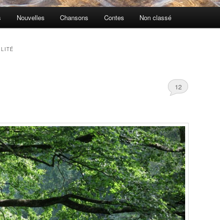
s
Nouvelles
Chansons
Contes
Non classé
ILITÉ
12