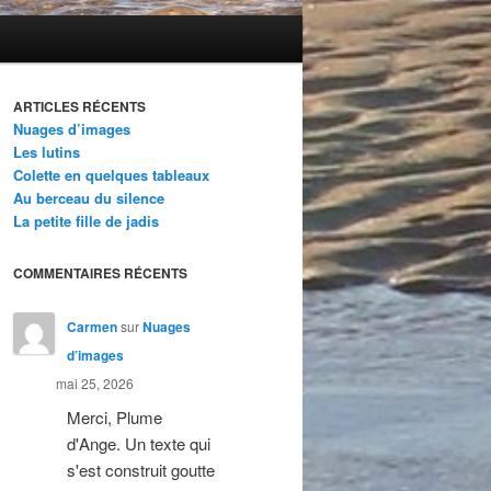
ARTICLES RÉCENTS
Nuages d’images
Les lutins
Colette en quelques tableaux
Au berceau du silence
La petite fille de jadis
COMMENTAIRES RÉCENTS
Carmen
sur
Nuages
d’images
mai 25, 2026
Merci, Plume
d'Ange. Un texte qui
s'est construit goutte