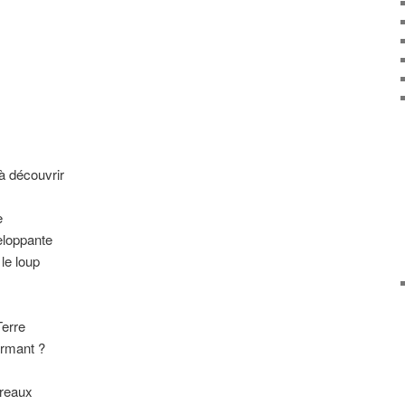
 découvrir
e
eloppante
le loup
Terre
armant ?
rreaux