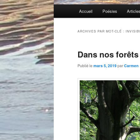
Menu
Accueil
Poésies
Article
principal
ARCHIVES PAR MOT-CLÉ :
INVISIB
Dans nos forêts
Publié le
mars 5, 2019
par
Carmen