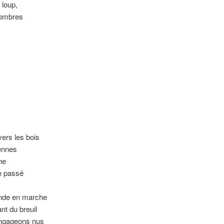
 loup,
s ombres
vers les bois
iennes
ne
le passé
onde en marche
nt du breuil
engageons nus