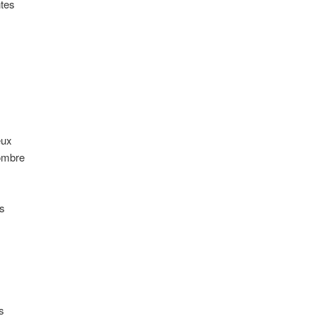
tes
eux
ombre
es
s