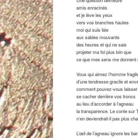
Une question demeure
amis enracinés
et je lève les yeux
vers vos branches hautes
moi qui suis liée
aux sables mouvants
des heures et qui ne sais
projeter ma foi plus loin que
ce que mes sens me donnent à
Vous qui aimez l’homme fragil
d’une tendresse gracile et env
comment pouvez-vous laisser 
se cacher derrière vos troncs
au lieu d’accorder à l’agneau
la transparence. Le conte sur 
n’en deviendrait-il pas plus ch
L’œil de l’agneau ignore les ba