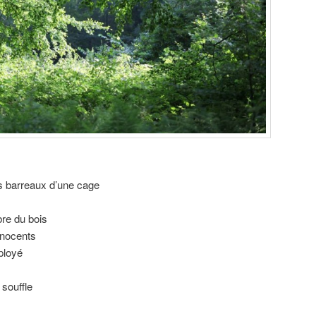
 barreaux d’une cage
bre du bois
nnocents
éployé
souffle