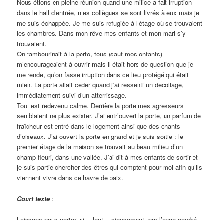
Nous étions en pleine réunion quand une milice a fait irruption
dans le hall d’entrée, mes collègues se sont livrés à eux mais je
me suis échappée. Je me suis réfugiée à l’étage où se trouvaient
les chambres. Dans mon rêve mes enfants et mon mari s’y
trouvaient.
On tambourinait à la porte, tous (sauf mes enfants)
m’encourageaient à ouvrir mais il était hors de question que je
me rende, qu’on fasse irruption dans ce lieu protégé qui était
mien. La porte allait céder quand j’ai ressenti un décollage,
immédiatement suivi d’un atterrissage.
Tout est redevenu calme. Derrière la porte mes agresseurs
semblaient ne plus exister. J’ai entr’ouvert la porte, un parfum de
fraîcheur est entré dans le logement ainsi que des chants
d’oiseaux. J’ai ouvert la porte en grand et je suis sortie : le
premier étage de la maison se trouvait au beau milieu d’un
champ fleuri, dans une vallée. J’ai dit à mes enfants de sortir et
je suis partie chercher des êtres qui comptent pour moi afin qu’ils
viennent vivre dans ce havre de paix.
Court texte
:
Laissons-nous porter, si… lent… cieusement, par l’ange courbé