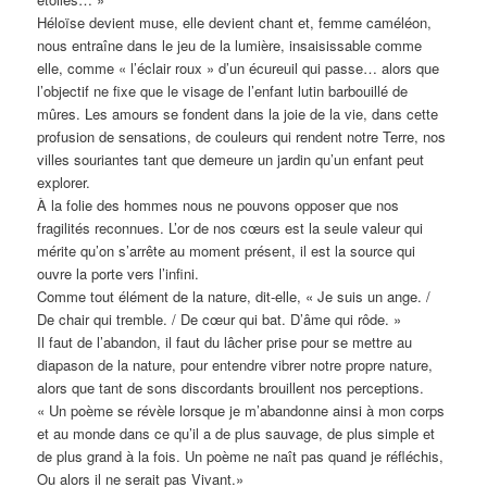
Héloïse devient muse, elle devient chant et, femme caméléon,
nous entraîne dans le jeu de la lumière, insaisissable comme
elle, comme « l’éclair roux » d’un écureuil qui passe… alors que
l’objectif ne fixe que le visage de l’enfant lutin barbouillé de
mûres. Les amours se fondent dans la joie de la vie, dans cette
profusion de sensations, de couleurs qui rendent notre Terre, nos
villes souriantes tant que demeure un jardin qu’un enfant peut
explorer.
À la folie des hommes nous ne pouvons opposer que nos
fragilités reconnues. L’or de nos cœurs est la seule valeur qui
mérite qu’on s’arrête au moment présent, il est la source qui
ouvre la porte vers l’infini.
Comme tout élément de la nature, dit-elle, « Je suis un ange. /
De chair qui tremble. / De cœur qui bat. D’âme qui rôde. »
Il faut de l’abandon, il faut du lâcher prise pour se mettre au
diapason de la nature, pour entendre vibrer notre propre nature,
alors que tant de sons discordants brouillent nos perceptions.
« Un poème se révèle lorsque je m’abandonne ainsi à mon corps
et au monde dans ce qu’il a de plus sauvage, de plus simple et
de plus grand à la fois. Un poème ne naît pas quand je réfléchis,
Ou alors il ne serait pas Vivant.»