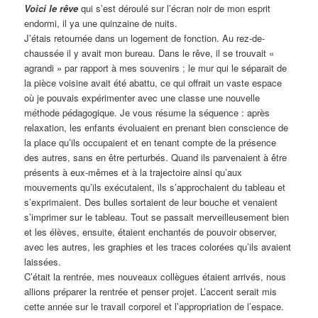
Voici le rêve
qui s’est déroulé sur l’écran noir de mon esprit
endormi, il ya une quinzaine de nuits.
J’étais retournée dans un logement de fonction. Au rez-de-
chaussée il y avait mon bureau. Dans le rêve, il se trouvait «
agrandi » par rapport à mes souvenirs ; le mur qui le séparait de
la pièce voisine avait été abattu, ce qui offrait un vaste espace
où je pouvais expérimenter avec une classe une nouvelle
méthode pédagogique. Je vous résume la séquence : après
relaxation, les enfants évoluaient en prenant bien conscience de
la place qu’ils occupaient et en tenant compte de la présence
des autres, sans en être perturbés. Quand ils parvenaient à être
présents à eux-mêmes et à la trajectoire ainsi qu’aux
mouvements qu’ils exécutaient, ils s’approchaient du tableau et
s’exprimaient. Des bulles sortaient de leur bouche et venaient
s’imprimer sur le tableau. Tout se passait merveilleusement bien
et les élèves, ensuite, étaient enchantés de pouvoir observer,
avec les autres, les graphies et les traces colorées qu’ils avaient
laissées.
C’était la rentrée, mes nouveaux collègues étaient arrivés, nous
allions préparer la rentrée et penser projet. L’accent serait mis
cette année sur le travail corporel et l’appropriation de l’espace.