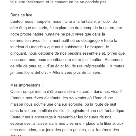
feuillette facilement et la couverture ne se gondole pas.
Dans ce live :
L’auteur nous interpelle, nous invite à la fantaisie, à l’oubli du
côté étriqué de la vie, à l’exploration du champ de la nature, car
notre propre nature humaine ne peut vivre que dans la
communion avec l’infiniment petit où se désagrège « toute la
lourdeur du monde » que nous subissons. Le bruyant, le
clinquant, nous détourne de nos besoins essentiels et, pitres que
nous sommes, nous contribuons à cette falsification. Assumons
ce rôle de pitre et, « d’un éclat fou de rire irrépressible… à toutes
jambes filons dehors. » Allons vers plus de lumière.
Mes impressions :
Qu’est-ce qui mérite d’être considéré « sacré » dans nos vies ?
L’amour, nos rêves d’enfants, les souvenirs où l’âme d’une
maison nous souffle une chaleur sororale, où la route de nuit
dans la voiture familiale éveille l’imaginaire d’une nuit fantastique.
L’auteur nous encourage à rassembler les brisures de nos
espérances, à laisser dans nos vies une « place à la liberté, aux
rires des lutins, aux jeux des petits princes, aux froufrous des
étoiles… »