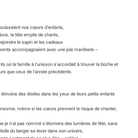
louissaient nos cœurs d’enfants,
ons, la tête emplie de chants,
rejoindre le sapin et les cadeaux
parents accompagnaient avec une joie manifeste –
s où la famille à l’unisson s’accordait à trouver la bûche et
eurs que ceux de l’année précédente.
 témoins des étoiles dans les yeux de leurs petits-enfants
ersonne, même si les cœurs prennent le risque de chanter,
 que je n’ai pas nommé s’étonnera des lumières de fête, sans
’étoile du berger se lever dans son univers.
range sentiment de ne plus être
« entière »,