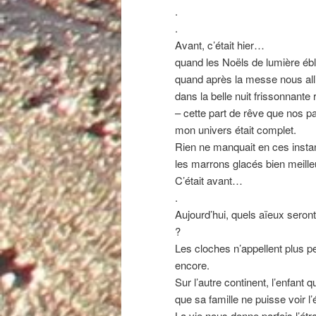
.
.
Avant, c’était hier…
quand les Noëls de lumière éb
quand après la messe nous alli
dans la belle nuit frissonnante 
– cette part de rêve que nos 
mon univers était complet.
Rien ne manquait en ces instant
les marrons glacés bien meill
C’était avant…
.
Aujourd’hui, quels aïeux seront
?
Les cloches n’appellent plus p
encore.
Sur l’autre continent, l’enfant
que sa famille ne puisse voir l
La vie nous donne parfois l’ét