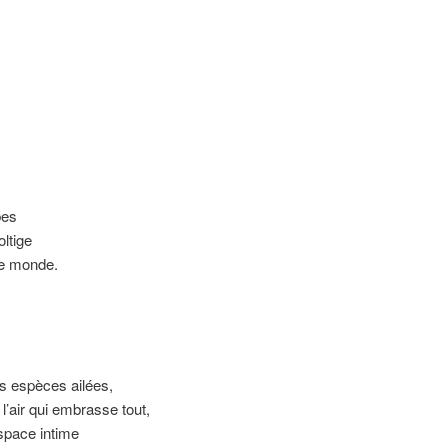
bes
ltige
le monde.
es espèces ailées,
l’air qui embrasse tout,
espace intime