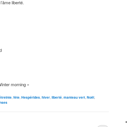
l’âme liberté.
d
Winter morning »
étreinte
,
fête
,
Hespérides
,
hiver
,
liberté
,
manteau vert
,
Noël
,
nses