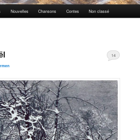
s
Nouvelles
Chansons
Contes
Non classé
ël
14
rmen