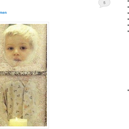
5
men