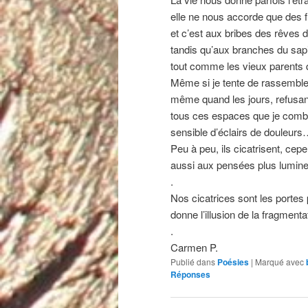
elle ne nous accorde que des
et c’est aux bribes des rêve
tandis qu’aux branches du sapi
tout comme les vieux parents 
Même si je tente de rassembler 
même quand les jours, refusan
tous ces espaces que je comble
sensible d’éclairs de douleur
Peu à peu, ils cicatrisent, cepe
aussi aux pensées plus lumineus
.
Nos cicatrices sont les portes p
donne l’illusion de la fragmenta
.
Carmen P.
Publié dans
Poésies
|
Marqué avec
Réponses