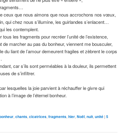
 fragments…
s de ceux que nous aimons que nous accrochons nos vœux,
n, qui chez nous s’illumine, les guirlandes s’enlacent…
qui les contemplent.
tous les fragments pour recréer l’unité de l’existence,
t de marcher au pas du bonheur, viennent me bousculer,
 du liant de l’amour demeurent fragiles et zèbrent le corps
s…
ndant, car s’ils sont perméables à la douleur, ils permettent
es de s’infiltrer.
ar lesquelles la joie parvient à réchauffer le givre qui
tion à l’image de l’éternel bonheur.
bonheur
,
chants
,
cicatrices
,
fragments
,
hier
,
Noël
,
nuit
,
unité
|
5