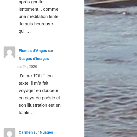
après goutte,
lentement... comme
une méditation lente.
Je suis heureuse
qu'il…
Plumes d'Anges
sur
Nuages d’images
mai 24, 2026
J'aime TOUT ton
texte, il m'a fait
voyager en douceur
en pays de poésie et
son illustration est en
totale…
Carmen
sur
Nuages