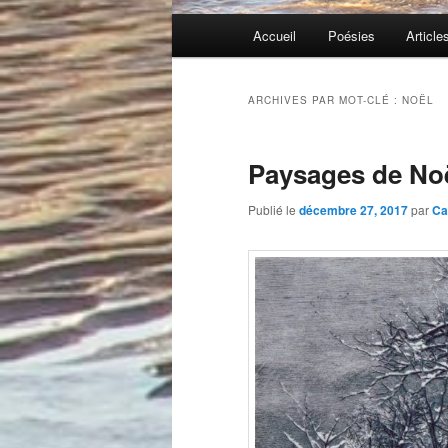
Menu
Accueil
Poésies
Article
principal
ARCHIVES PAR MOT-CLÉ :
NOËL
Paysages de No
Publié le
décembre 27, 2017
par
Ca