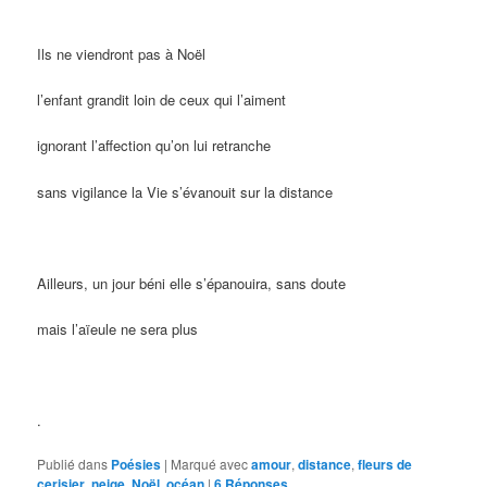
Ils ne viendront pas à Noël
l’enfant grandit loin de ceux qui l’aiment
ignorant l’affection qu’on lui retranche
sans vigilance la Vie s’évanouit sur la distance
Ailleurs, un jour béni elle s’épanouira, sans doute
mais l’aïeule ne sera plus
.
Publié dans
Poésies
|
Marqué avec
amour
,
distance
,
fleurs de
cerisier
,
neige
,
Noël
,
océan
|
6
Réponses