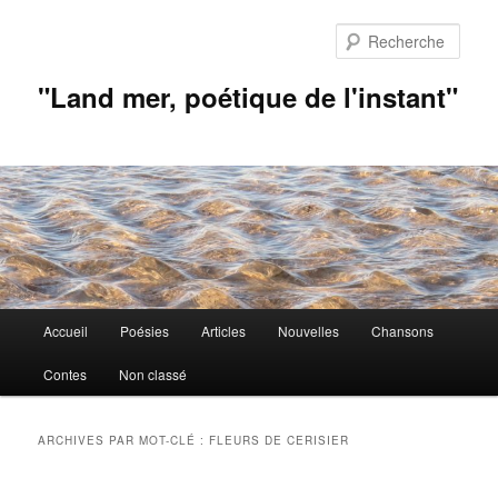
Aller
Aller
au
au
Rech
contenu
contenu
principal
secondaire
"Land mer, poétique de l'instant"
Menu
Accueil
Poésies
Articles
Nouvelles
Chansons
principal
Contes
Non classé
ARCHIVES PAR MOT-CLÉ :
FLEURS DE CERISIER