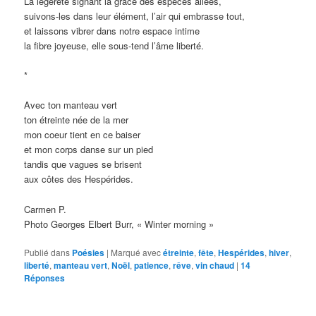
La légèreté signant la grâce des espèces ailées,
suivons-les dans leur élément, l’air qui embrasse tout,
et laissons vibrer dans notre espace intime
la fibre joyeuse, elle sous-tend l’âme liberté.
*
Avec ton manteau vert
ton étreinte née de la mer
mon coeur tient en ce baiser
et mon corps danse sur un pied
tandis que vagues se brisent
aux côtes des Hespérides.
Carmen P.
Photo Georges Elbert Burr, « Winter morning »
Publié dans
Poésies
|
Marqué avec
étreinte
,
fête
,
Hespérides
,
hiver
,
liberté
,
manteau vert
,
Noël
,
patience
,
rêve
,
vin chaud
|
14
Réponses