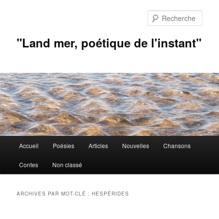
Aller
Aller
au
au
Rech
contenu
contenu
principal
secondaire
"Land mer, poétique de l'instant"
Menu
Accueil
Poésies
Articles
Nouvelles
Chansons
principal
Contes
Non classé
ARCHIVES PAR MOT-CLÉ :
HESPÉRIDES