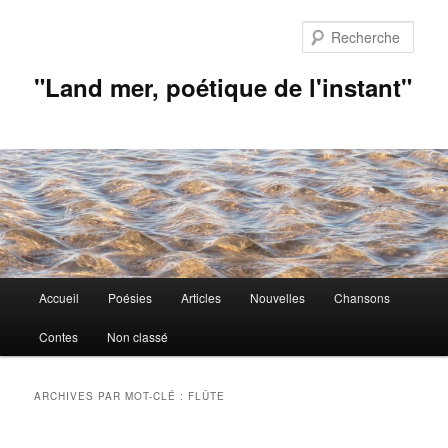
Aller
Aller
au
au
Rech
contenu
contenu
principal
secondaire
"Land mer, poétique de l'instant"
Menu
Accueil
Poésies
Articles
Nouvelles
Chansons
principal
Contes
Non classé
ARCHIVES PAR MOT-CLÉ :
FLÛTE