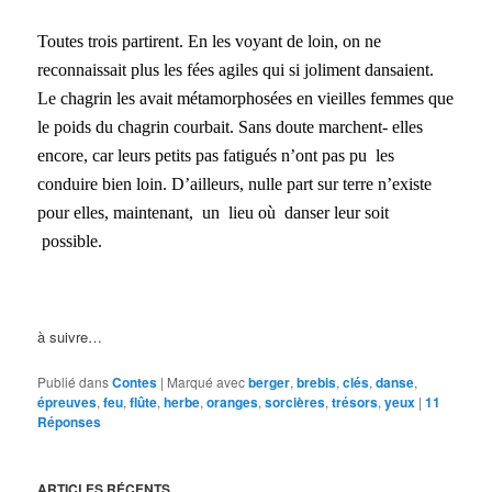
Toutes trois partirent. En les voyant de loin, on ne
reconnaissait plus les fées agiles qui si joliment dansaient.
Le chagrin les avait métamorphosées en vieilles femmes que
le poids du chagrin courbait. Sans doute marchent- elles
encore, car leurs petits pas fatigués n’ont pas pu les
conduire bien loin. D’ailleurs, nulle part sur terre n’existe
pour elles, maintenant, un lieu où danser leur soit
possible.
à suivre…
Publié dans
Contes
|
Marqué avec
berger
,
brebis
,
clés
,
danse
,
épreuves
,
feu
,
flûte
,
herbe
,
oranges
,
sorcières
,
trésors
,
yeux
|
11
Réponses
ARTICLES RÉCENTS