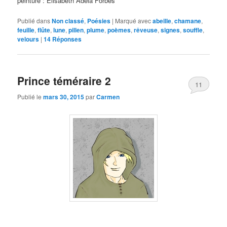
peinture : Elisabeth Adela Forbes
Publié dans
Non classé
,
Poésies
|
Marqué avec
abeille
,
chamane
,
feuille
,
flûte
,
lune
,
pillen
,
plume
,
poèmes
,
rêveuse
,
signes
,
souffle
,
velours
|
14
Réponses
Prince téméraire 2
11
Publié le
mars 30, 2015
par
Carmen