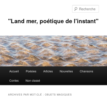
Aller
Aller
au
au
Rech
contenu
contenu
principal
secondaire
"Land mer, poétique de l'instant"
Menu
Accueil
Poésies
Articles
Nouvelles
Chansons
principal
Contes
Non classé
ARCHIVES PAR MOT-CLÉ :
OBJETS MAGIQUES