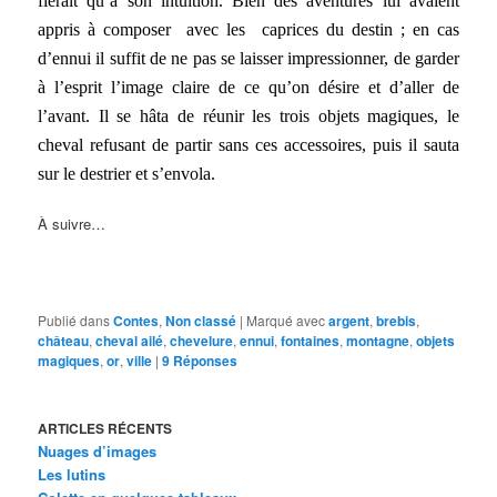
fierait qu’à son intuition. Bien des aventures lui avaient
appris à composer avec les caprices du destin ; en cas
d’ennui il suffit de ne pas se laisser impressionner, de garder
à l’esprit l’image claire de ce qu’on désire et d’aller de
l’avant. Il se hâta de réunir les trois objets magiques, le
cheval refusant de partir sans ces accessoires, puis il sauta
sur le destrier et s’envola.
À suivre…
Publié dans
Contes
,
Non classé
|
Marqué avec
argent
,
brebis
,
château
,
cheval ailé
,
chevelure
,
ennui
,
fontaines
,
montagne
,
objets
magiques
,
or
,
ville
|
9
Réponses
ARTICLES RÉCENTS
Nuages d’images
Les lutins