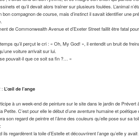
sinets et qu’il devait alors traîner sur plusieurs foulées. L’animal n’éta
n bon compagnon de course, mais d’instinct il savait identifier une p
.
ent de Commonwealth Avenue et d’Exeter Street faillit être fatal pour
mps qu’il perçut le cri : « Oh, My God! », il entendit un bruit de freina
qu’une voiture arrivait sur lui.
e pouvait-il que ce soit sa fin ?… «
 :
L’œil de l’ange
:
rticipe à un week-end de peinture sur le site dans le jardin de Prévert 
a Petite. C’est pour elle le début d’une aventure humaine et poétique 
ra son regard de peintre et l’âme des couleurs qu’elle pose sur sa toi
:
ls regardèrent la toile d’Estelle et découvrirent l’ange qu’elle y avait p