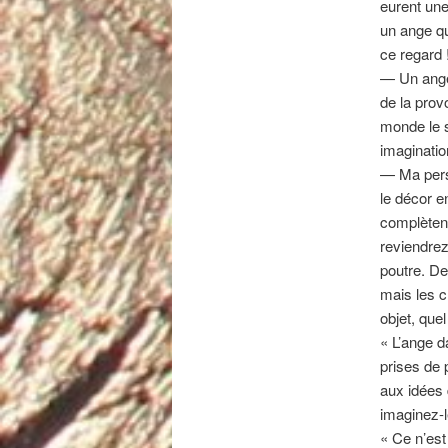
eurent une
un ange qui
ce regard 
— Un ange 
de la prov
monde le s
imaginatio
— Ma persp
le décor en
complètent
reviendrez
poutre. De
mais les c
objet, quel 
« L’ange d
prises de 
aux idées
imaginez-le
« Ce n’est