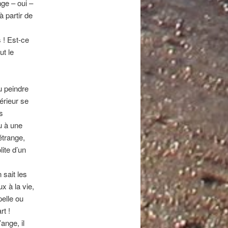
nge – oui –
à partir de
 ! Est-ce
ut le
u peindre
térieur se
s
u à une
étrange,
ite d’un
 sait les
x à la vie,
elle ou
rt !
ange, il