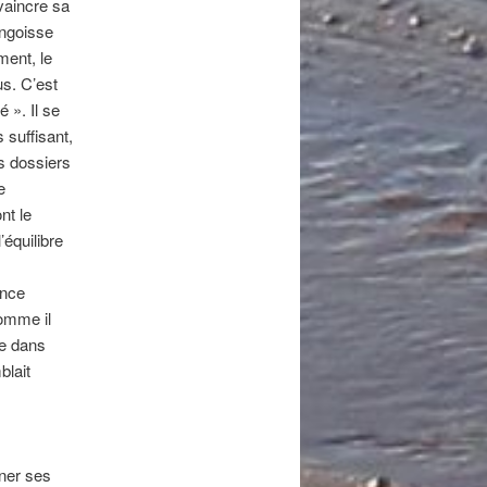
nvaincre sa
angoisse
ment, le
us. C’est
 ». Il se
 suffisant,
es dossiers
e
nt le
’équilibre
ence
comme il
ce dans
blait
rner ses