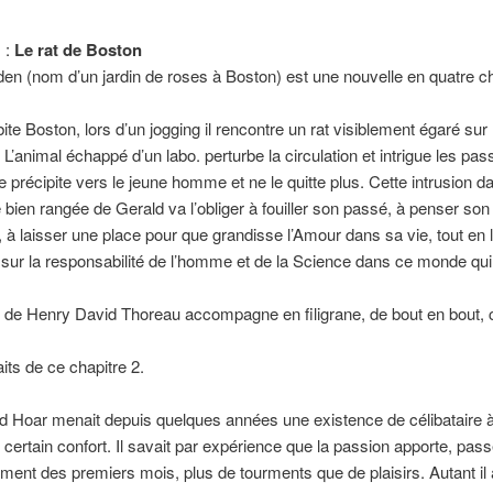
 :
Le rat de Boston
n (nom d’un jardin de roses à Boston) est une nouvelle en quatre ch
:
ite Boston, lors d’un jogging il rencontre un rat visiblement égaré sur 
L’animal échappé d’un labo. perturbe la circulation et intrigue les pas
se précipite vers le jeune homme et ne le quitte plus. Cette intrusion d
e bien rangée de Gerald va l’obliger à fouiller son passé, à penser son
 à laisser une place pour que grandisse l’Amour dans sa vie, tout en
r sur la responsabilité de l’homme et de la Science dans ce monde qu
de Henry David Thoreau accompagne en filigrane, de bout en bout, 
its de ce chapitre 2.
 Hoar menait depuis quelques années une existence de célibataire à l
n certain confort. Il savait par expérience que la passion apporte, pas
ement des premiers mois, plus de tourments que de plaisirs. Autant il 