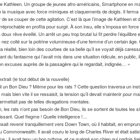
e Kathleen. Un groupe de jeunes afro-américains, Smartphone en ma
e la musique avec force mimiques et claquements de doigts. Il ferma 
r de se couper de cette agitation. C’est là que l’image de Kathleen et 
irréprochable en profita pour surgir. À son insu, elle s’imposa en force
doux rêve éveillé. Un arrêt un peu trop brutal lui fit perdre l’équilibre et
e nez collé sur la poitrine volumineuse d’une femme d’un certain âge. 
a réalité, bien loin des courbes de sa belle qu’il se voyait déjà caress
nt du fantasme qui l’avait mis dans une situation ridicule, en public, i
en excuses auprès de la passagère qui le regardait, indignée… «
trait (le tout début de la nouvelle)
-il un Bon Dieu ? Même pour les rats ? Cette question traversa un insta
mais bien vite il se ressaisit, la tension qu’il devait maintenir pour ma
ermettait pas de telles divagations mentales.
n, les rats n’ont pas besoin de Bon Dieu, ils se sortent de toutes les si
issant. Quel flegme ! Quelle intelligence !…
sait revenir tranquillement vers Down Town, où il habitait, en emprun
u Commonwealth. Il avait couru le long de Charles River et était satisf
e ; il avait tenu un bon rythme, et ce malgré son chien qui parfois fre