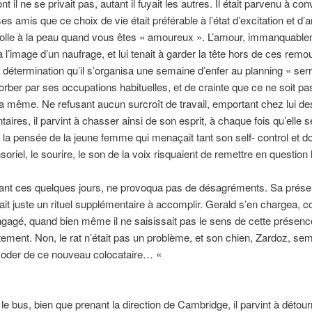
nt il ne se privait pas, autant il fuyait les autres. Il était parvenu à co
ses amis que ce choix de vie était préférable à l’état d’excitation et d’
olle à la peau quand vous êtes « amoureux ». L’amour, immanquable
à l’image d’un naufrage, et lui tenait à garder la tête hors de ces remo
détermination qu’il s’organisa une semaine d’enfer au planning « serré
orber par ses occupations habituelles, et de crainte que ce ne soit pas
uta même. Ne refusant aucun surcroît de travail, emportant chez lui d
aires, il parvint à chasser ainsi de son esprit, à chaque fois qu’elle s
, la pensée de la jeune femme qui menaçait tant son self- control et do
soriel, le sourire, le son de la voix risquaient de remettre en question l
urant ces quelques jours, ne provoqua pas de désagréments. Sa prés
it juste un rituel supplémentaire à accomplir. Gerald s’en chargea, 
engagé, quand bien même il ne saisissait pas le sens de cette présen
ement. Non, le rat n’était pas un problème, et son chien, Zardoz, sem
der de ce nouveau colocataire… «
e bus, bien que prenant la direction de Cambridge, il parvint à détou