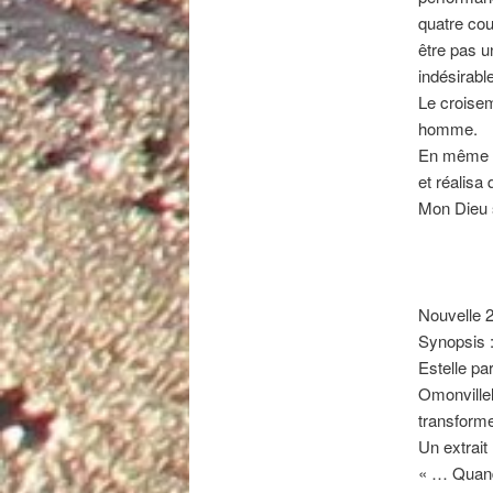
quatre cous
être pas u
indésirable
Le croisem
homme.
En même te
et réalisa 
Mon Dieu s
Nouvelle 2
Synopsis 
Estelle pa
Omonvillel
transforme
Un extrait 
« … Quand i