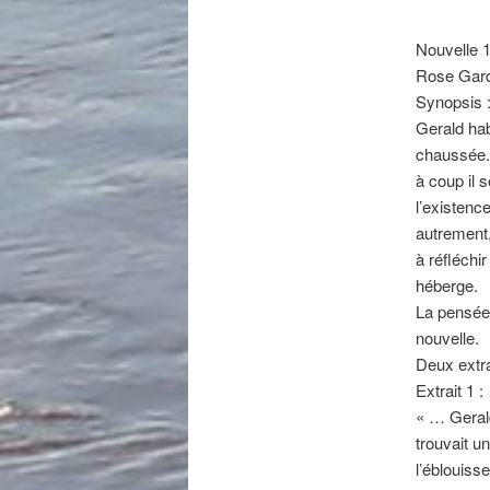
Nouvelle 1
Rose Garde
Synopsis 
Gerald hab
chaussée. 
à coup il 
l’existenc
autrement,
à réfléchi
héberge.
La pensée 
nouvelle.
Deux extra
Extrait 1 :
« … Gerald
trouvait u
l’éblouiss