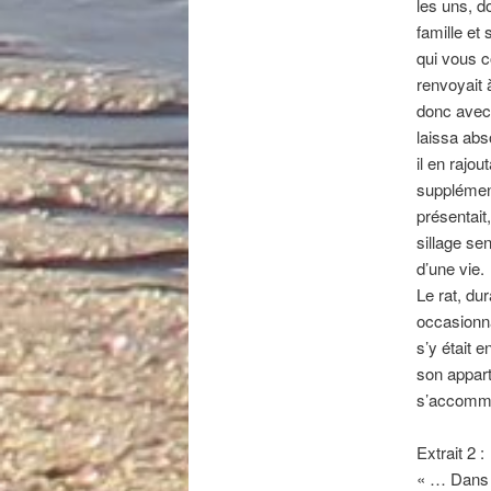
les uns, do
famille et 
qui vous c
renvoyait 
donc avec 
laissa abs
il en rajo
supplément
présentait
sillage sen
d’une vie.
Le rat, d
occasionna
s’y était 
son appart
s’accommo
Extrait 2 :
« … Dans l