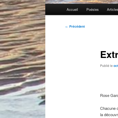
Menu
Accueil
Poésies
Article
principal
Navigation
←
Précédent
des
articles
Ext
Publié le
oc
Rose Gard
Chacune de
la découvr