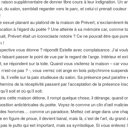
 raison supplémentaire de donner libre cours à leur indignation. Un a
, du salon, semblait regarder vers le parc, et celui-ci prenait couleur 
!
sexué planant au plafond de la maison de Prévert, s’exclamèrent-ils
ocation à l’égard du poète ? Une atteinte à sa mémoire car, comme to
ait, Prévert était un iconoclaste notoire ? Ce ne pouvait être que pure
n !
ective vous étonne ? répondit Estelle avec complaisance. J’ai voul
 faisant passer le point de vue par le regard de l’ange. Intérieur et ex
, se répondent sur la toile. Quand vous visiterez la maison – car vou
 n’est-ce pas ? -, vous verrez cet ange en bois polychrome suspend
 là, il veille sur la paix studieuse du salon. Sa présence peut paraître 
hemins de la réceptivité passent par l’acceptation de la présence insol
qu’il soit et où qu’il soit.
ans cette maison détone, il rompt quelque chose, il dérange, quand on
position anticléricales du poète. Voyez-le comme un clin d’œil malicieu
 des hommes… comme un paradoxe. Mettez cet ange dans une chap
 en figure de proue, il devient banal, mais là, c’est de l’art, du grand a
 pas le putto qui est important, mais sa symbolique. Si vous enlevez l’