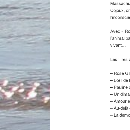
Massachuse
Cojoux, on
l’inconsci
Avec « Ros
l’animal p
vivant…
Les titres
– Rose G
– L’œil de 
– Pauline o
– Un dima
– Amour e
– Au-delà
– La demoi