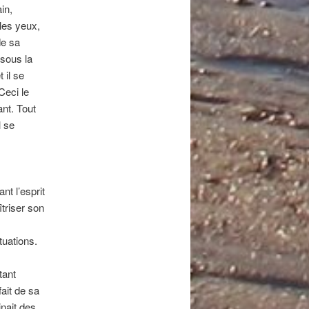
in,
les yeux,
de sa
 sous la
 il se
Ceci le
ant. Tout
l se
nt l’esprit
îtriser son
tuations.
tant
ait de sa
inait des