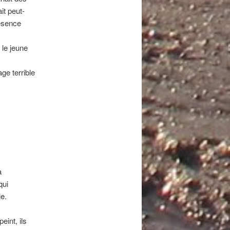
it peut-
résence
 le jeune
ge terrible
à
qui
le.
eint, ils