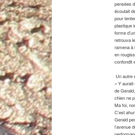
pensées d
écoutait d
pour tente
plastique 
forme d’un 
retrouva l
ramena à l
en rougissa
confondit 
Un autre ex
« Y aurait
de Gerald, 
chien ne p
Ma foi, no
C’est ahur
Gerald pen
l’avenue d
performanc