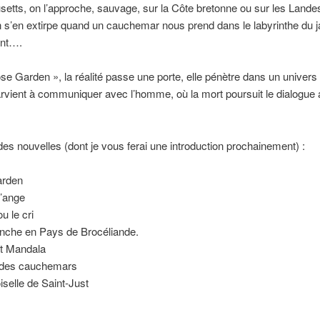
tts, on l’approche, sauvage, sur la Côte bretonne ou sur les Lande
 s’en extirpe quand un cauchemar nous prend dans le labyrinthe du j
ent….
e Garden », la réalité passe une porte, elle pénètre dans un univers
arvient à communiquer avec l’homme, où la mort poursuit le dialogue 
 des nouvelles (dont je vous ferai une introduction prochainement) :
arden
l’ange
u le cri
nche en Pays de Brocéliande.
t Mandala
 des cauchemars
selle de Saint-Just