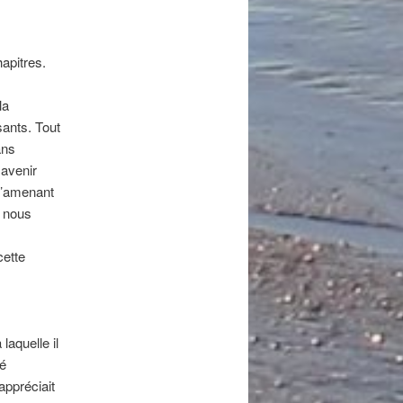
apitres.
la
sants. Tout
ans
 avenir
 l’amenant
i nous
cette
aquelle il
sé
appréciait