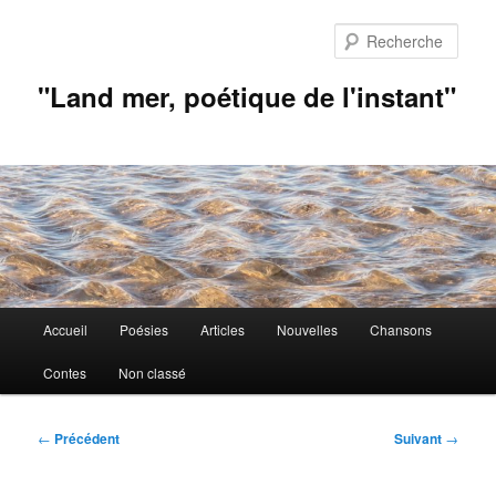
Aller
au
Rech
contenu
principal
"Land mer, poétique de l'instant"
Menu
Accueil
Poésies
Articles
Nouvelles
Chansons
principal
Contes
Non classé
Navigation
←
Précédent
Suivant
→
des
articles