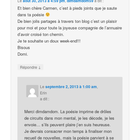
Le
août 30, 2013 à 4:59 pm
,
dimdamdom59
a dit :
Et bien chère Carmen, c’est à pieds joints que je saute
dans ta poésie
De bien jolis partages à travers ton blog c’est un plaisir
pour moi et pour toute la joyeuse compagnie de l’annuaire
d’avoir croisé ton chemin.
Je te souhaite un doux week-end!!!
Bisous
Domi.
↓
Répondre
Le
septembre 2, 2013 à 1:00 am
,
Erin
a dit :
Merci dimdamdom. La poésie imprime de drôles
de circuits dans mon mental, je les décode, je les
envoie… s’ils peuvent plaire j’en suis heureuse.
Je devrais consacrer mon temps à finaliser mon
recueil de nouvelles, mais la poésie parvient à se