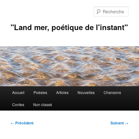
Aller
au
Rech
contenu
principal
"Land mer, poétique de l'instant"
Menu
Accueil
Poésies
Articles
Nouvelles
Chansons
principal
Contes
Non classé
Navigation
←
Précédent
Suivant
→
des
articles