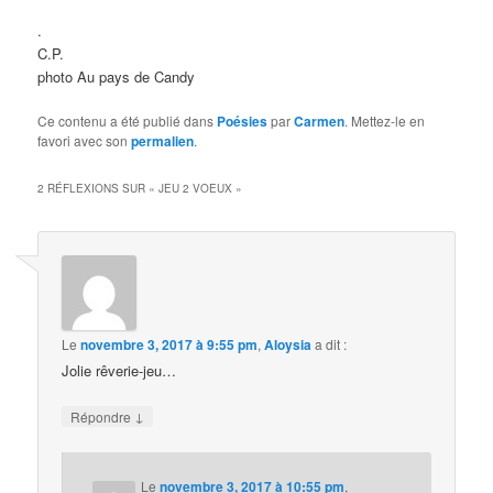
.
C.P.
photo Au pays de Candy
Ce contenu a été publié dans
Poésies
par
Carmen
. Mettez-le en
favori avec son
permalien
.
2 RÉFLEXIONS SUR «
JEU 2 VOEUX
»
Le
novembre 3, 2017 à 9:55 pm
,
Aloysia
a dit :
Jolie rêverie-jeu…
↓
Répondre
Le
novembre 3, 2017 à 10:55 pm
,