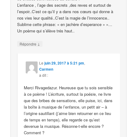
L’enfance , l’age des secrets ,des reves et surtout de
l’espoir..C’est ce qu’il y a dans nos cœurs qui donne à
nos vies leur qualité..C’est la magie de l’innocence..
Sublime cette phrase: « en jachère d’esperance » »…
Un poème qui s’élève trés haut..
↓
Répondre
Le
juin 29, 2017 à 5:21 pm
,
Carmen
a dit :
Merci Rivagedazur. Heureuse que tu sois sensible
à ce poème ! L’écriture, surtout la poésie, ne livre
que des bribes de sensations, elle puise, ici, dans
la boîte à musique de l’enfance, un petit air – à
l’origine sautillant (j’aime bien retourner en ce lieu
de temps en temps), elle regarde ce qu’est
devenue la musique. Résonne-t-elle encore ?
Comment ?