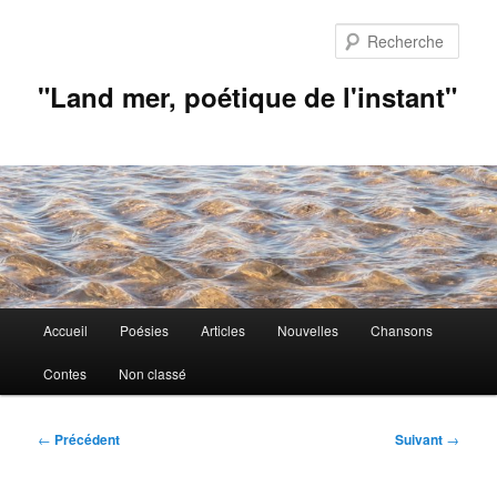
Aller
au
Rech
contenu
principal
"Land mer, poétique de l'instant"
Menu
Accueil
Poésies
Articles
Nouvelles
Chansons
principal
Contes
Non classé
Navigation
←
Précédent
Suivant
→
des
articles