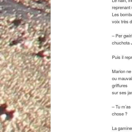
Le nain, in
reprenant 
Les bombar
voix très 
–
Per gwir
chuchota 
Puis il repr
Marion ne s
ou mauvais
griffures
sur ses ja
–
Tu m’as l
chose ?
La gamine 