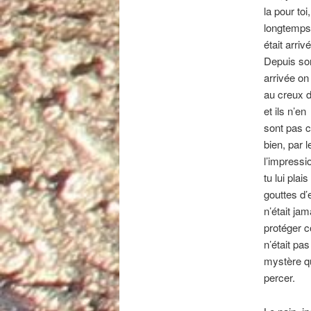
la pour to
longtemps,
était arriv
Depuis so
arrivée on
au creux d
et ils n’en
sont pas c
bien, par 
l’impressi
tu lui pla
gouttes d’
n’était ja
protéger 
n’était pa
mystère qu
percer.