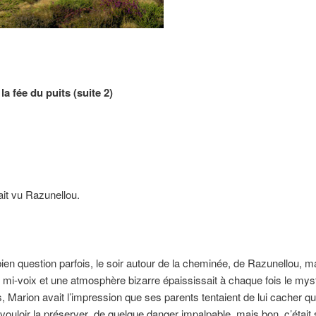
la fée du puits (suite 2)
it vu Razunellou.
t bien question parfois, le soir autour de la cheminée, de Razunellou, m
mi-voix et une atmosphère bizarre épaississait à chaque fois le mys
, Marion avait l’impression que ses parents tentaient de lui cacher q
vouloir la préserver
de quelque danger impalpable, mais bon, c’était