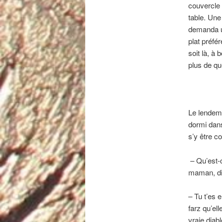
couvercle d
table. Une 
demanda un
plat préfér
soit là, à
plus de qu
Le lendema
dormi dans
s’y être c
–
Qu’est-c
maman, dit
–
Tu t’es 
farz qu’ell
vraie diab