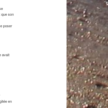
se
t que son
se poser
e avait
r
agitée en