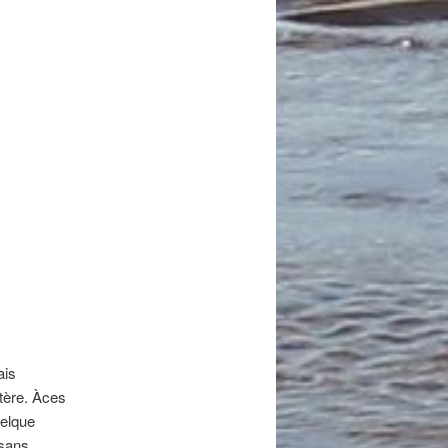
ais
tère.
À
ces
uelque
 sans