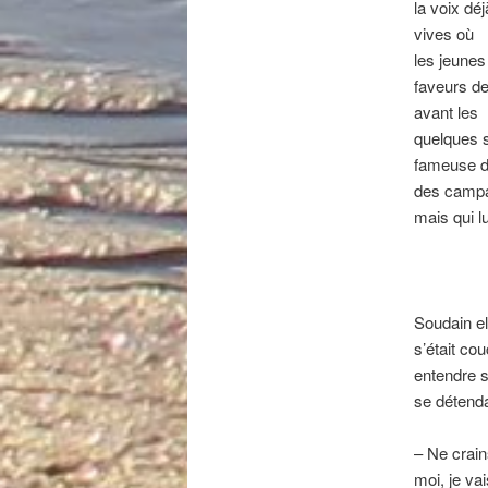
la voix dé
vives où
les jeunes
faveurs de
avant les
quelques s
fameuse da
des camp
mais qui l
Soudain el
s’était co
entendre s
se détenda
–
Ne crains
moi, je vai