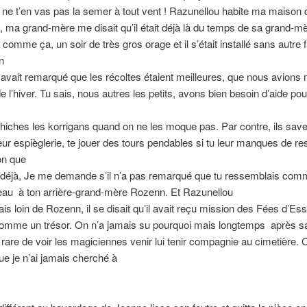
i, ne t’en vas pas la semer à tout vent ! Razunellou habite ma maison 
 ma grand-mère me disait qu’il était déjà là du temps de sa grand-mère
é comme ça, un soir de très gros orage et il s’était installé sans autre 
n
 avait remarqué que les récoltes étaient meilleures, que nous avions
e l’hiver. Tu sais, nous autres les petits, avons bien besoin d’aide pou
hiches les korrigans quand on ne les moque pas. Par contre, ils save
leur espièglerie, te jouer des tours pendables si tu leur manques de res
on que
is déjà, Je me demande s’il n’a pas remarqué que tu ressemblais co
eau
à ton arrière-grand-mère Rozenn. Et Razunellou
mais loin de Rozenn, il se disait qu’il avait reçu mission des Fées d’Ess
comme un trésor. On n’a jamais su pourquoi mais longtemps
après sa
s rare de voir les magiciennes venir lui tenir compagnie au cimetière. 
e je n’ai jamais cherché à