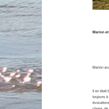
Marion et 
Marion ava
Il en étai
toujours à
évocations
chose, de 