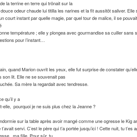
e la terrine en terre qui trônait sur la
douce odeur chaude lui titilla les narines et la fit aussitôt saliver. Elle 
 court instant par quelle magie, par quel tour de malice, il se pouvai
é
 bonne température ; elle y plongea avec gourmandise sa cuiller sans 
estions pour l’instant…
in, quand Marion ouvrit les yeux, elle fut surprise de constater qu’ell
 son lit. Elle ne se souvenait pas
ouchée. Sa mère la regardait avec tendresse.
e qu’il y a
-elle,
pourquoi je ne suis plus chez la Jeanne ?
endormie sur la table après avoir mangé comme une ogresse le Kig a
e t’avait servi. C’est le père qui t’a portée jusqu’ici ! Cette nuit, tu t’es 
lesse,
ma fille. Pour sûr, tu