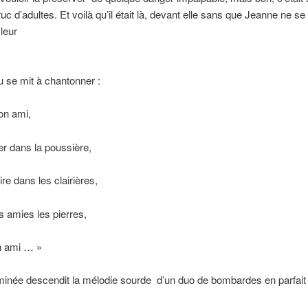
ruc d’adultes. Et voilà qu’il était là, devant elle sans que Jeanne ne se
leur
 se mit à chantonner :
on ami,
er dans la poussière,
ire dans les clairières,
s amies les pierres,
n ami … »
minée descendit la mélodie sourde
d’un duo de bombardes en parfait