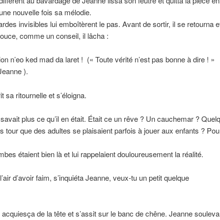
différent au bavardage de Jeanne lissa son feutre et quitta la pièce en 
une nouvelle fois sa mélodie.
des invisibles lui emboîtèrent le pas. Avant de sortir, il se retourna e
douce, comme un conseil, il lâcha :
ion n’eo ked mad da laret !
(« Toute vérité n’est pas bonne à dire ! »
Jeanne ).
it sa ritournelle et s’éloigna.
avait plus ce qu’il en était.
É
tait ce un rêve ? Un cauchemar ? Quelq
 tour que des adultes se plaisaient parfois à jouer aux enfants ? Pour
mbes étaient bien là et lui rappelaient douloureusement la réalité.
’air d’avoir faim, s’inquiéta Jeanne, veux-tu un petit quelque
acquiesça de la tête et s’assit sur le banc de chêne. Jeanne souleva