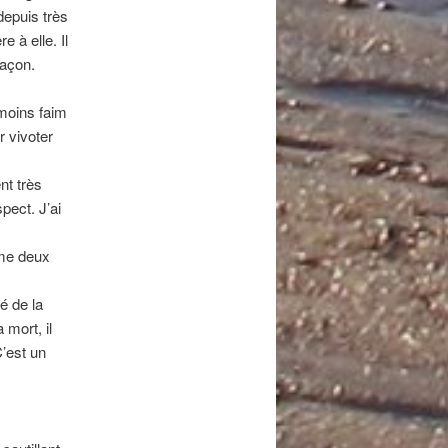
depuis très
 à elle. Il
façon.
 moins faim
r vivoter
nt très
pect. J’ai
mme deux
é de la
 mort, il
C’est un