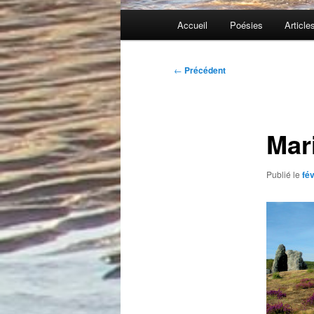
Menu
Accueil
Poésies
Article
principal
Navigation
←
Précédent
des
articles
Mari
Publié le
fév