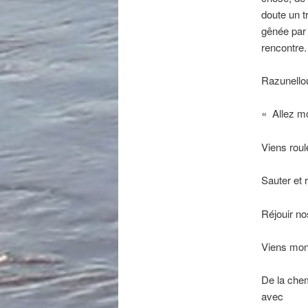
doute un t
gênée par 
rencontre.
Razunellou
« Allez m
Viens roul
Sauter et r
Réjouir no
Viens mo
De la che
avec