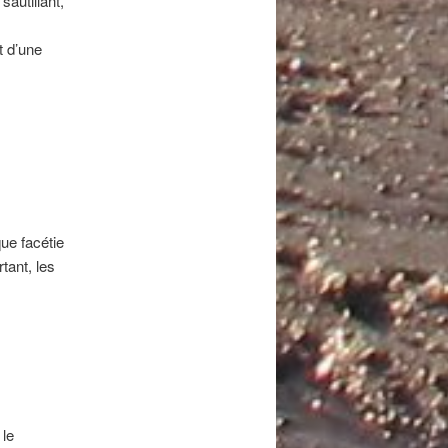
sautillant,
t d’une
ue facétie
tant, les
 le