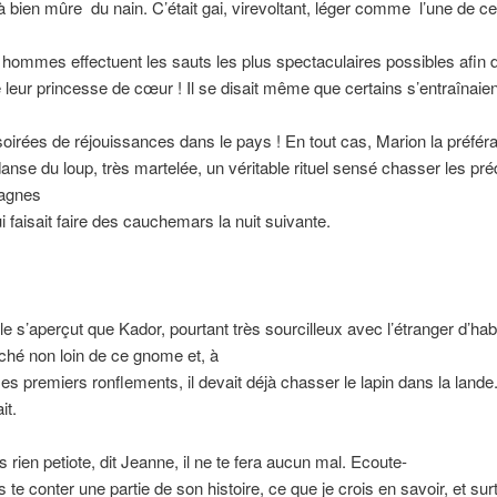
jà bien mûre
du nain. C’était gai, virevoltant, léger comme
l’une de c
 hommes effectuent les sauts les plus spectaculaires possibles afin d’
 leur princesse de cœur ! Il se disait même que certains s’entraînaien
oirées de réjouissances dans le pays ! En tout cas, Marion la préférai
nse du loup, très martelée, un véritable rituel sensé chasser les pr
agnes
ui faisait faire des cauchemars la nuit suivante.
le s’aperçut que Kador, pourtant très sourcilleux avec l’étranger d’hab
uché non loin de ce gnome et, à
es premiers ronflements, il devait déjà chasser le lapin dans la lande
it.
 rien petiote, dit Jeanne, il ne te fera aucun mal. Ecoute-
s te conter une partie de son histoire, ce que je crois en savoir, et su