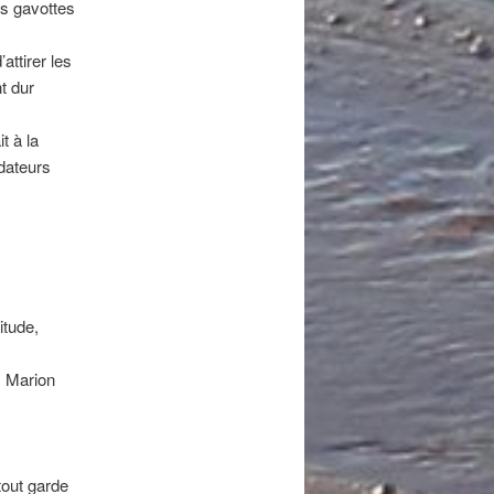
es gavottes
attirer les
t dur
t à la
édateurs
itude,
. Marion
rtout garde