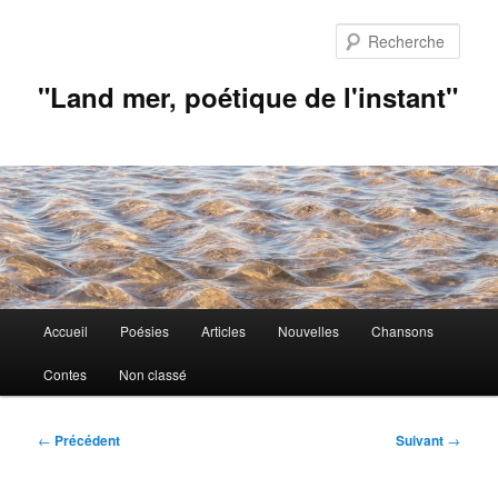
Aller
au
Rech
contenu
principal
"Land mer, poétique de l'instant"
Menu
Accueil
Poésies
Articles
Nouvelles
Chansons
principal
Contes
Non classé
Navigation
←
Précédent
Suivant
→
des
articles