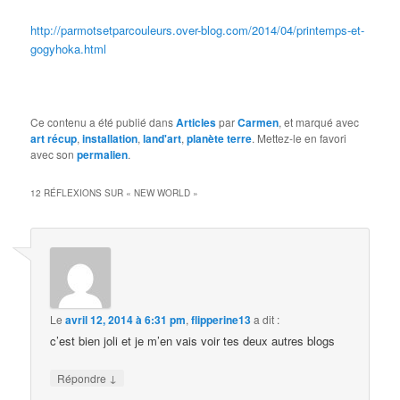
http://parmotsetparcouleurs.over-blog.com/2014/04/printemps-et-
gogyhoka.html
Ce contenu a été publié dans
Articles
par
Carmen
, et marqué avec
art récup
,
installation
,
land'art
,
planète terre
. Mettez-le en favori
avec son
permalien
.
12 RÉFLEXIONS SUR «
NEW WORLD
»
Le
avril 12, 2014 à 6:31 pm
,
flipperine13
a dit :
c’est bien joli et je m’en vais voir tes deux autres blogs
↓
Répondre