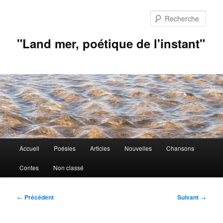
Aller
au
Rech
contenu
principal
"Land mer, poétique de l'instant"
Menu
Accueil
Poésies
Articles
Nouvelles
Chansons
principal
Contes
Non classé
Navigation
←
Précédent
Suivant
→
des
articles